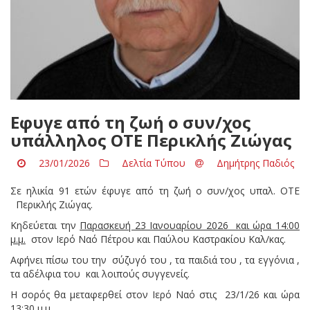
Eφυγε από τη ζωή ο συν/χος
υπάλληλος ΟΤΕ Περικλής Ζιώγας
23/01/2026
Δελτία Τύπου
Δημήτρης Παδιός
Σε ηλικία 91 ετών έφυγε από τη ζωή ο συν/χος υπαλ. ΟΤΕ
Περικλής Ζιώγας.
Κηδεύεται την
Παρασκευή 23 Ιανουαρίου 2026 και ώρα 14:00
μ.μ.
στον Ιερό Ναό Πέτρου και Παύλου Καστρακίου Καλ/κας.
Αφήνει πίσω του την σύζυγό του , τα παιδιά του , τα εγγόνια ,
τα αδέλφια του και λοιπούς συγγενείς.
Η σορός θα μεταφερθεί στον Ιερό Ναό στις 23/1/26 και ώρα
13:30 μ.μ.