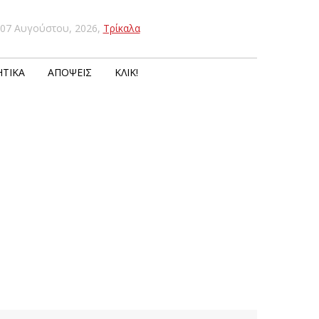
07 Αυγούστου, 2026
,
Τρίκαλα
ΤΙΚΆ
ΑΠΌΨΕΙΣ
ΚΛΙΚ!