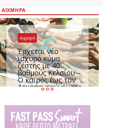
ΑΙΧΜΗΡΆ
Αιχμηρά
Άφαντος ο
Τσίπρας… την ώρα
που η χώρα
καίγεται