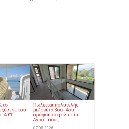
ρώτο
Πωλείται πολυτελής
 ζέστης του
μεζονέτα 3ου- 4ου
ς 40°C
ορόφου στη πλατεία
Αγρότισσας
07.08.2026