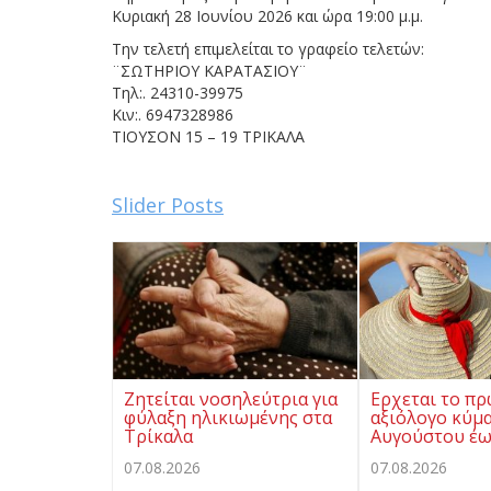
Κυριακή 28 Ιουνίου 2026 και ώρα 19:00 μ.μ.
Την τελετή επιμελείται το γραφείο τελετών:
¨ΣΩΤΗΡΙΟΥ ΚΑΡΑΤΑΣΙΟΥ¨
Τηλ:. 24310-39975
Κιν:. 6947328986
ΤΙΟΥΣΟΝ 15 – 19 ΤΡΙΚΑΛΑ
Slider Posts
Ζητείται νοσηλεύτρια για
Ερχεται το π
φύλαξη ηλικιωμένης στα
αξιόλογο κύμα
Τρίκαλα
Αυγούστου έω
07.08.2026
07.08.2026