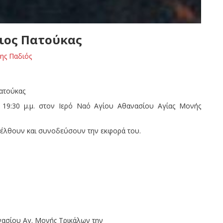
ιος Πατούκας
ης Παδιός
Πατούκας
19:30 μ.μ. στον Ιερό Ναό Αγίου Αθανασίου Αγίας Μονής
σέλθουν και συνοδεύσουν την εκφορά του.
νασίου Αγ. Μονής Τρικάλων την