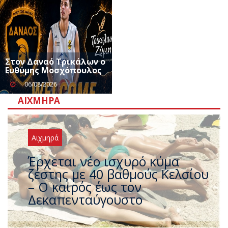
Στον Δαναό Τρικάλων ο
Ευθύμης Μοσχόπουλος
06/08/2026
ΑΙΧΜΗΡΆ
Αιχμηρά
Άφαντος ο Τσίπρας… την ώρα
που η χώρα καίγεται