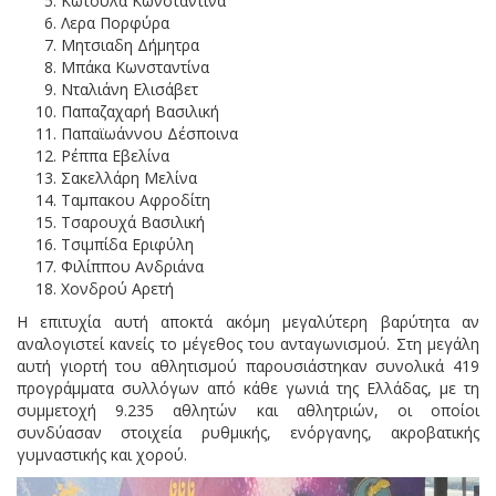
Κωτούλα Κωνσταντίνα
Λερα Πορφύρα
Μητσιαδη Δήμητρα
Μπάκα Κωνσταντίνα
Νταλιάνη Ελισάβετ
Παπαζαχαρή Βασιλική
Παπαϊωάννου Δέσποινα
Ρέππα Εβελίνα
Σακελλάρη Μελίνα
Ταμπακου Αφροδίτη
Τσαρουχά Βασιλική
Τσιμπίδα Εριφύλη
Φιλίππου Ανδριάνα
Χονδρού Αρετή
Η επιτυχία αυτή αποκτά ακόμη μεγαλύτερη βαρύτητα αν
αναλογιστεί κανείς το μέγεθος του ανταγωνισμού. Στη μεγάλη
αυτή γιορτή του αθλητισμού παρουσιάστηκαν συνολικά 419
προγράμματα συλλόγων από κάθε γωνιά της Ελλάδας, με τη
συμμετοχή 9.235 αθλητών και αθλητριών, οι οποίοι
συνδύασαν στοιχεία ρυθμικής, ενόργανης, ακροβατικής
γυμναστικής και χορού.