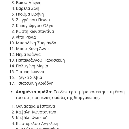
Βαϊου Δάφνη
Βαρελά Ζωή
Γκούμα Ειρήνη
Ζωγράφου Πέννυ
Καραγιώργου Όλγα
Κωστή Κωνσταντίνα
Λίπα Ρένια
Μπασδέκη Σμαράγδα
Μπαταβανη Άννα
Νημά Ιωάννα
Παπαϊωάννου Παρασκευή
Πολυγένη Μαρία
Ταταρη Ιωάννα
Τζεγκα Σίλβια
Τσιατσιανη Αριάδνη
Ασημένια ομάδα:
Το δεύτερο τμήμα κατέκτησε τη θέση
του στις ασημένιες ομάδες της διοργάνωσης:
Θανασάρα Δέσποινα
Καψάλη Κωνσταντίνα
Καψάλη Φωτεινή
Κωσταρελου Αγγελική