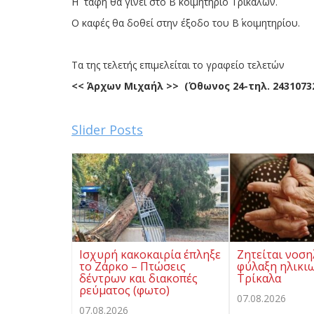
Η ταφή θα γίνει στο Β΄ κοιμητήριο Τρικάλων.
Ο καφές θα δοθεί στην έξοδο του Β΄ κοιμητηρίου.
Τα της τελετής επιμελείται το γραφείο τελετών
<< Άρχων Μιχαήλ >> (Όθωνος 24-τηλ. 24310732
Slider Posts
Ισχυρή κακοκαιρία έπληξε
Ζητείται νοση
το Ζάρκο – Πτώσεις
φύλαξη ηλικι
δέντρων και διακοπές
Τρίκαλα
ρεύματος (φωτο)
07.08.2026
07.08.2026