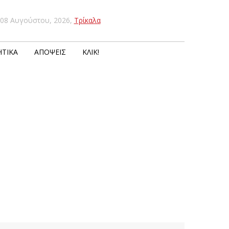
08 Αυγούστου, 2026
,
Τρίκαλα
ΤΙΚΆ
ΑΠΌΨΕΙΣ
ΚΛΙΚ!