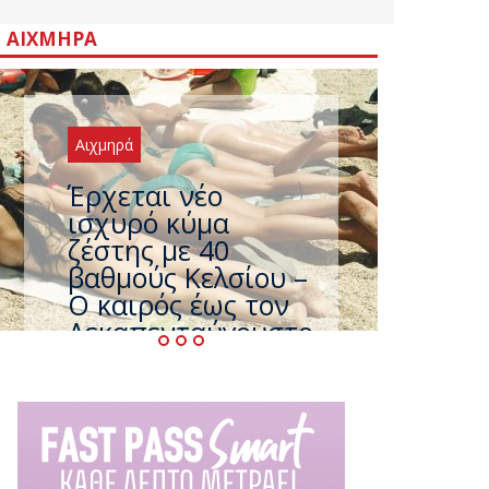
ΑΙΧΜΗΡΆ
Αιχμηρά
Άφαντος ο
Τσίπρας… την ώρα
που η χώρα
καίγεται