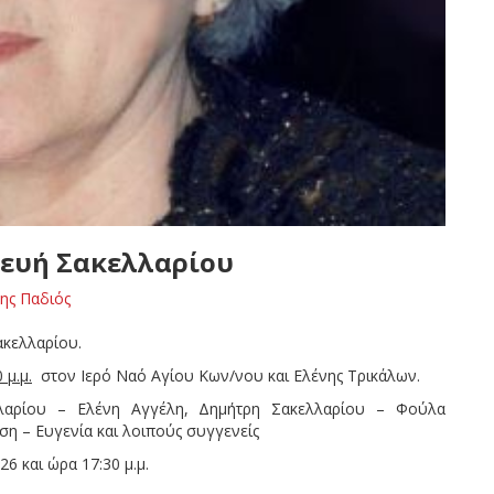
κευή Σακελλαρίου
ης Παδιός
ακελλαρίου.
 μ.μ.
στον Ιερό Ναό Αγίου Κων/νου και Ελένης Τρικάλων.
λαρίου – Ελένη Αγγέλη, Δημήτρη Σακελλαρίου – Φούλα
η – Ευγενία και λοιπούς συγγενείς
6 και ώρα 17:30 μ.μ.