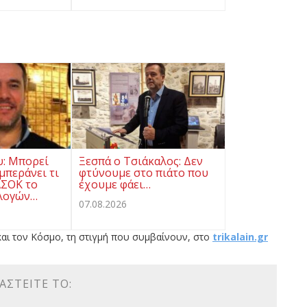
υ: Μπορεί
Ξεσπά ο Τσιάκαλος: Δεν
μπεράνει τι
φτύνουμε στο πιάτο που
ΑΣΟΚ το
έχουμε φάει…
λογών…
07.08.2026
αι τον Κόσμο, τη στιγμή που συμβαίνουν, στο
trikalain.gr
ΑΣΤΕΊΤΕ ΤΟ: