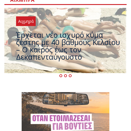
Αιχμηρά
Άφαντος ο Τσίπρας… την ώρα
που η χώρα καίγεται