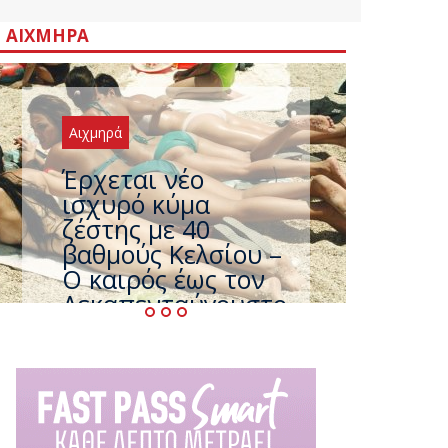
ΑΙΧΜΗΡΆ
Αιχμηρά
Άφαντος ο
Τσίπρας… την ώρα
που η χώρα
καίγεται