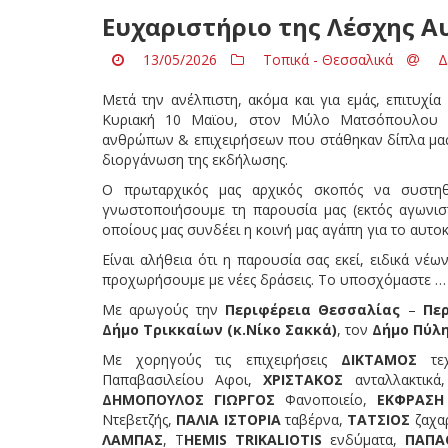
Ευχαριστήριο της Λέσχης 
13/05/2026
Τοπικά - Θεσσαλικά
Δ
Μετά την ανέλπιστη, ακόμα και για εμάς, επιτυχί
Κυριακή 10 Μαϊου, στον Μύλο Ματσόπουλου α
ανθρώπων & επιχειρήσεων που στάθηκαν δίπλα μας
διοργάνωση της εκδήλωσης.
Ο πρωταρχικός μας αρχικός σκοπός να συστη
γνωστοποιήσουμε τη παρουσία μας (εκτός αγωνι
οποίους μας συνδέει η κοινή μας αγάπη για το αυτο
Είναι αλήθεια ότι η παρουσία σας εκεί, ειδικά νέω
προχωρήσουμε με νέες δράσεις. Το υποσχόμαστε … 
Με αρωγούς την
Περιφέρεια Θεσσαλίας
–
Πε
Δήμο
Τρικκαίων (κ.Νίκο Σακκά)
, τον
Δήμο Πύλ
Με χορηγούς τις επιχειρήσεις
ΔΙΚΤΑΜΟΣ
τεχ
Παπαβασιλείου Αφοι,
ΧΡΙΣΤΑΚΟΣ
ανταλλακτικά
ΔΗΜΟΠΟΥΛΟΣ ΓΙΩΡΓΟΣ
Φανοποιείο,
ΕΚΦΡΑΣΗ
Ντεβετζής,
ΠΑΛΙΑ ΙΣΤΟΡΙΑ
ταβέρνα,
ΤΑΤΣΙΟΣ
ζαχα
ΛΑΜΠΑΣ
, T
HEMIS TRIKALIOTIS
ενδύματα,
ΠΑΠΑ