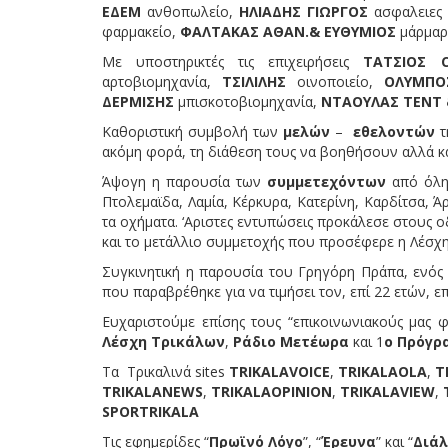
ΕΔΕΜ
ανθοπωλείο,
ΗΛΙΑΔΗΣ ΓΙΩΡΓΟΣ
ασφαλειες μ
φαρμακείο,
ΦΑΛΤΑΚΑΣ ΑΘΑΝ.& ΕΥΘΥΜΙΟΣ
μάρμαρ
Με υποστηρικτές τις επιχειρήσεις
ΤΑΤΣΙΟΣ
αρτοβιομηχανία,
ΤΣΙΛΙΛΗΣ
οινοποιείο,
ΟΛΥΜΠΟ
ΔΕΡΜΙΣΗΣ
μπισκοτοβιομηχανία,
ΝΤΑΟΥΛΑΣ
TENT 
Καθοριστική συμβολή των
μελών
–
εθελοντών
τ
ακόμη φορά, τη διάθεση τους να βοηθήσουν αλλά και
Άψογη η παρουσία των
συμμετεχόντων
από όλη
Πτολεμαϊδα, Λαμία, Κέρκυρα, Κατερίνη, Καρδίτσα, Ά
τα οχήματα. ‘Αριστες εντυπώσεις προκάλεσε στους 
και το μετάλλιο συμμετοχής που προσέφερε η Λέσχ
Συγκινητική η παρουσία του Γρηγόρη Πράπα, ενός 
που παραβρέθηκε για να τιμήσει τον, επί 22 ετών, 
Ευχαριστούμε επίσης τους “επικοινωνιακούς μας
Λέσχη Τρικάλων
,
Ράδιο Μετέωρα
και 1
ο Πρόγρ
Τα Τρικαλινά sites
TRIKALAVOICE
,
TRIKALAOLA
,
T
TRIKALANEWS
,
TRIKALAOPINION
,
TRIKALAVIEW
,
SPORTRIKALA
Τις εφημερίδες “
Πρωϊνό Λόγο
”, “
Έρευνα
” και “
Διάλ