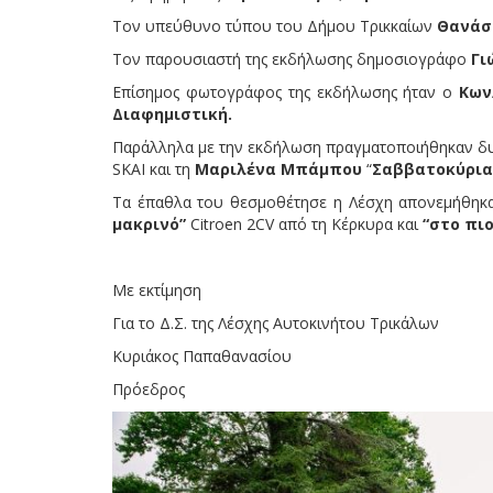
Τον υπεύθυνο τύπου του Δήμου Τρικκαίων
Θανάσ
Τον παρουσιαστή της εκδήλωσης δημοσιογράφο
Γι
Επίσημος φωτογράφος της εκδήλωσης ήταν ο
Κων
Διαφημιστική.
Παράλληλα με την εκδήλωση πραγματοποιήθηκαν δυ
SKAI και τη
Μαριλένα Μπάμπου
“
Σαββατοκύρια
Τα έπαθλα του θεσμοθέτησε η Λέσχη απονεμήθη
μακρινό”
Citroen 2CV από τη Κέρκυρα και
“στο πι
Με εκτίμηση
Για το Δ.Σ. της Λέσχης Αυτοκινήτου Τρικάλων
Κυριάκος Παπαθανασίου
Πρόεδρος