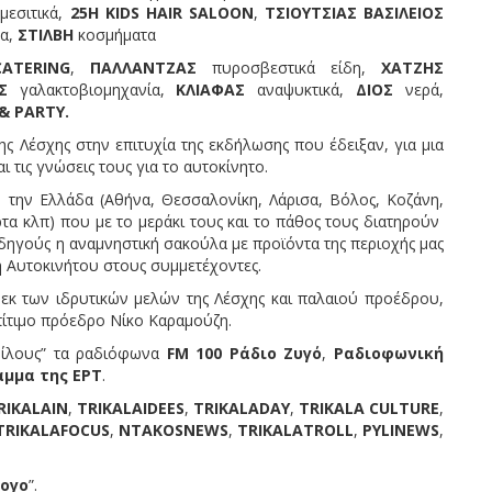
εσιτικά,
25Η
KIDS HAIR SALOON
,
ΤΣΙΟΥΤΣΙΑΣ ΒΑΣΙΛΕΙΟΣ
α,
ΣΤΙΛΒΗ
κοσμήματα
CATERING
,
ΠΑΛΛΑΝΤΖΑΣ
πυροσβεστικά είδη,
ΧΑΤΖΗΣ
Σ
γαλακτοβιομηχανία,
ΚΛΙΑΦΑΣ
αναψυκτικά,
ΔΙΟΣ
νερά,
& PARTY.
ης Λέσχης στην επιτυχία της εκδήλωσης που έδειξαν, για μια
 τις γνώσεις τους για το αυτοκίνητο.
 την Ελλάδα (Αθήνα, Θεσσαλονίκη, Λάρισα, Βόλος, Κοζάνη,
ρτα κλπ) που με το μεράκι τους και το πάθος τους διατηρούν
οδηγούς η αναμνηστική σακούλα με προϊόντα της περιοχής μας
η Αυτοκινήτου στους συμμετέχοντες.
εκ των ιδρυτικών μελών της Λέσχης και παλαιού προέδρου,
επίτιμο πρόεδρο Νίκο Καραμούζη.
 φίλους” τα ραδιόφωνα
FM 100 Ράδιο
Ζυγό
,
Ραδιοφωνική
αμμα της ΕΡΤ
.
RIKALAIN
,
TRIKALAIDEES
,
TRIKALADAY
,
TRIKALA CULTURE
,
TRIKALAFOCUS
,
NTAKOSNEWS
,
TRIKALATROLL
,
PYLINEWS
,
ογο
”.