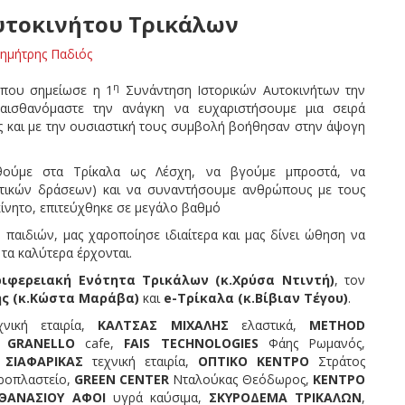
Αυτοκινήτου Τρικάλων
ημήτρης Παδιός
η
α που σημείωσε η 1
Συνάντηση Ιστορικών Αυτοκινήτων την
ισθανόμαστε την ανάγκη να ευχαριστήσουμε μια σειρά
 και με την ουσιαστική τους συμβολή βοήθησαν στην άψογη
θούμε στα Τρίκαλα ως Λέσχη, να βγούμε μπροστά, να
στικών δράσεων) και να συναντήσουμε ανθρώπους με τους
κίνητο, επιτεύχθηκε σε μεγάλο βαθμό
ν παιδιών, μας χαροποίησε ιδιαίτερα και μας δίνει ώθηση να
τα καλύτερα έρχονται.
ριφερειακή Ενότητα Τρικάλων (κ.Χρύσα Ντιντή)
, τον
ης (κ.Κώστα Μαράβα)
και
e-Τρίκαλα (κ.Βίβιαν Τέγου)
.
νική εταιρία,
ΚΑΛΤΣΑΣ ΜΙΧΑΛΗΣ
ελαστικά,
METHOD
,
GRANELLO
cafe,
FAIS TECHNOLOGIES
Φάης Ρωμανός,
 ΣΙΑΦΑΡΙΚΑΣ
τεχνική εταιρία,
ΟΠΤΙΚΟ ΚΕΝΤΡΟ
Στράτος
ροπλαστείο,
GREEN CENTER
Νταλούκας Θεόδωρος,
ΚΕΝΤΡΟ
ΘΑΝΑΣΙΟΥ ΑΦΟΙ
υγρά καύσιμα,
ΣΚΥΡΟΔΕΜΑ ΤΡΙΚΑΛΩΝ
,