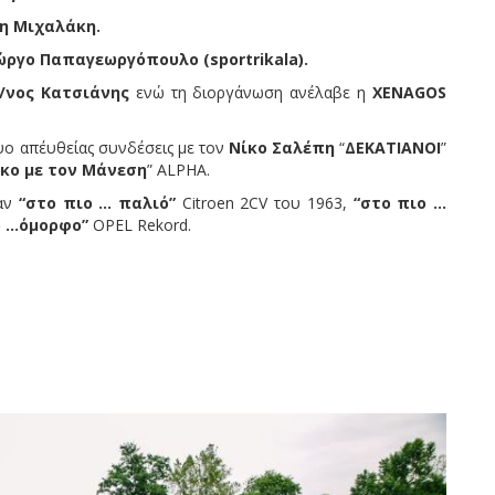
η Μιχαλάκη.
ώργο Παπαγεωργόπουλο (
sportrikala).
/νος Κατσιάνης
ενώ τη διοργάνωση ανέλαβε η
XENAGOS
ο απ΄ευθείας συνδέσεις με τον
Νίκο Σαλέπη
“
ΔΕΚΑΤΙΑΝΟΙ
”
κο με τον Μάνεση
” ALPHA.
καν
“στο πιο … παλιό”
Citroen 2CV του 1963,
“στο πιο …
ο …όμορφο”
ΟPEL Rekord.