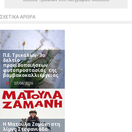
ΣΧΕΤΙΚΆ ΆΡΘΡΑ
Π.Ε. Τρικάλων- 3ο
δελτίο
προειδοποιήσεων
φυτοπροστασίας της
βαμβακοκαλλιέργειας
07/08/2026
Η Ματούλα Ζαμάνη στη
λίμνη Στεφανιάδα