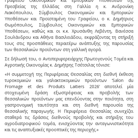
Γραφείου Οικονομικών και Εμπορικών Υποθέσεων της
Πρεσβείας της Ελλάδας στη Γαλλία η κ. Ανδρονίκη
Λιακόπουλου, Σύμβουλος Οικονομικών και Εμπορικών
Υποθέσεων και Προϊσταμένη του Γραφείου, ο κ. Δημήτριος
Θωμόπουλος, Σύμβουλος Οικονομικών και Εμπορικών
Υποθέσεων, καθώς και οι κ.κ. Χρυσάνθη Λεβέντη, Βανέσσα
Σουλάνδρου και Αθήνα Βασιλειάδου, εκφράζοντας τη στήριξή
τους στις προσπάθειες περαιτέρω ανάπτυξης της παρουσίας
των θεσσαλικών προϊόντων στη γαλλική αγορά.
Σε δήλωσή του, ο Αντιπεριφερειάρχης Πρωτογενούς Τομέα και
Αγροτικής Οικονομίας κ. Δημήτρης Τσέτσιλας τόνισε:
«Η συμμετοχή της Περιφέρειας Θεσσαλίας στη διεθνή έκθεση
τυροκομικών και γαλακτοκομικών προϊόντων ‘Salon du
Fromage et des Produits Laitiers 2026’ αποτελεί μία
στοχευμένη δράση εξωστρέφειας και προβολής των
θεσσαλικών προϊόντων μας επενδύοντας στην ποιότητα, στη
γαστρονομική ταυτότητα και στη διεθνή παρουσία της
θεσσαλικής παραγωγής. Η Περιφέρεια Θεσσαλίας συνεχίζει
σταθερά τις δράσεις διεθνούς προβολής και στήριξης του
αγροδιατροφικού τομέα, ενισχύοντας την ανταγωνιστικότητα
και τις αναπτυξιακές προοπτικές της περιοχής.»