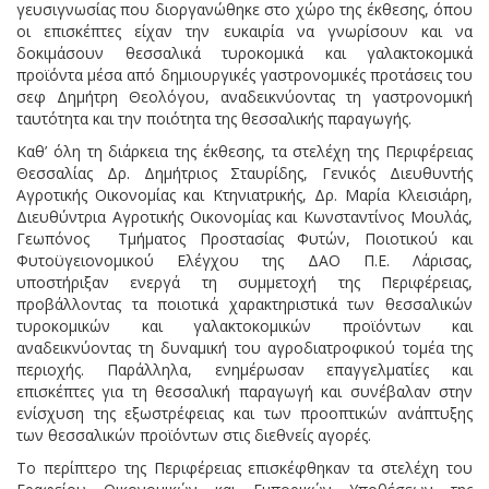
γευσιγνωσίας που διοργανώθηκε στο χώρο της έκθεσης, όπου
οι επισκέπτες είχαν την ευκαιρία να γνωρίσουν και να
δοκιμάσουν θεσσαλικά τυροκομικά και γαλακτοκομικά
προϊόντα μέσα από δημιουργικές γαστρονομικές προτάσεις του
σεφ Δημήτρη Θεολόγου, αναδεικνύοντας τη γαστρονομική
ταυτότητα και την ποιότητα της θεσσαλικής παραγωγής.
Καθ’ όλη τη διάρκεια της έκθεσης, τα στελέχη της Περιφέρειας
Θεσσαλίας Δρ. Δημήτριος Σταυρίδης, Γενικός Διευθυντής
Αγροτικής Οικονομίας και Κτηνιατρικής, Δρ. Μαρία Κλεισιάρη,
Διευθύντρια Αγροτικής Οικονομίας και Κωνσταντίνος Μουλάς,
Γεωπόνος Τμήματος Προστασίας Φυτών, Ποιοτικού και
Φυτοϋγειονομικού Ελέγχου της ΔΑΟ Π.Ε. Λάρισας,
υποστήριξαν ενεργά τη συμμετοχή της Περιφέρειας,
προβάλλοντας τα ποιοτικά χαρακτηριστικά των θεσσαλικών
τυροκομικών και γαλακτοκομικών προϊόντων και
αναδεικνύοντας τη δυναμική του αγροδιατροφικού τομέα της
περιοχής. Παράλληλα, ενημέρωσαν επαγγελματίες και
επισκέπτες για τη θεσσαλική παραγωγή και συνέβαλαν στην
ενίσχυση της εξωστρέφειας και των προοπτικών ανάπτυξης
των θεσσαλικών προϊόντων στις διεθνείς αγορές.
Το περίπτερο της Περιφέρειας επισκέφθηκαν τα στελέχη του