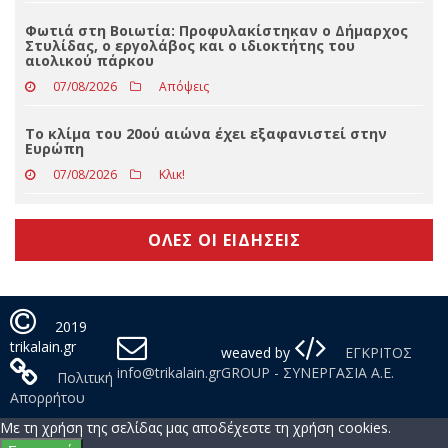
07/08/2026
Δελτία Τύπου
Eφυγε από τη ζωή ο Αθανάσιος Ντακούλας
07/08/2026
Δελτία Τύπου
Φωτιά στη Βοιωτία: Προφυλακίστηκαν ο Δήμαρχος
Στυλίδας, ο εργολάβος και ο ιδιοκτήτης του
αιολικού πάρκου
07/08/2026
Απόψεις
Το κλίμα του 20ού αιώνα έχει εξαφανιστεί στην
Ευρώπη
07/08/2026
Κλικ!
ΟΛΕΣ ΟΙ ΕΙΔΗΣΕΙΣ
2019
trikalain.gr
weaved by
ΕΓΚΡΙΤΟΣ