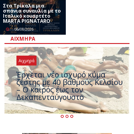
Στα Τρίκαλα μια
σπάνια συναυλία με το
Ιταλικό κουαρτέτο
MARTA PIGNATARO
06/08/2026
ΑΙΧΜΗΡΆ
Αιχμηρά
Άφαντος ο Τσίπρας… την ώρα
που η χώρα καίγεται