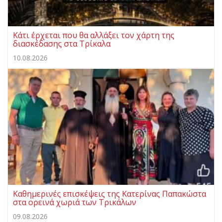
Κάτι έρχεται που θα αλλάξει τον χάρτη της
διασκέδασης στα Τρίκαλα
10.08.2026
Καθημερινές επισκέψεις της Κατερίνας Παπακώστα
στα ορεινά χωριά των Τρικάλων
09.08.2026