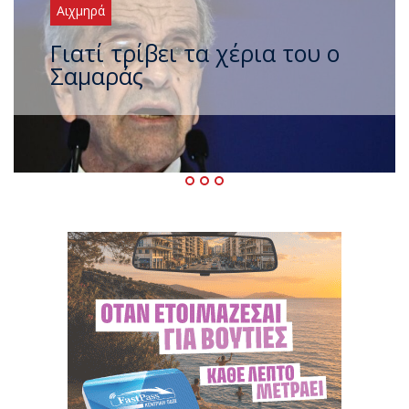
Αιχμηρά
Ξαναχτύπησαν