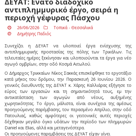
ΔΕΥΑΤ: Ενατο διαδοχικό
αντιπλημμυρικό έργο, σειρά η
περιοχή γέφυρας Πάσχου
26/06/2026
Τοπικά - Θεσσαλικά
Δημήτρης Παδιός
Συνεχίζει η ΔΕΥΑΤ να υλοποιεί έργα ενίσχυσης της
αντιπλημμυρικής προστασίας της πόλης των Τρικάλων. Τις
τελευταίες ημέρες ξεκίνησαν και υλοποιούνται τα έργα για νέο
αγωγό ομβρίων, στην οδό Κοσμά Αιτωλού.
Ο Δήμαρχος Τρικκαίων Νίκος Σακκάς επισκέφθηκε το εργοτάξιο
κατά μήκος του δρόμου, την Παρασκευή 26 Ιουνίου 2026. Ο
γενικός διευθυντής της ΔΕΥΑΤ κ. Χάρης Καλλιάρας εξήγησε το
εύρος των εργασιών και τη σημαντικότητά τους, εμ την
αντικατάσταση των αγωγών από νέους, αυξημένης
χωρητικότητας. Το έργο, μάλιστα, είναι συνέχεια της αμέσως
προηγούμενης παρέμβασης, τον περασμένο Απρίλιο, στην οδό
Πατουλια΄ς, καθώς αμφότερες οι γειτονικές αυτές περιοχές
δέχθηκαν μεγάλο όγκο υδάτων την περίοδο των πλημμυρών
Daniel και Elias, αλλά και μεταγενέστερα.
Οι προηγούμενες παρεμβάσεις της ΔΕΥΑΤ είχαν γίνει