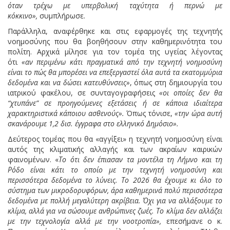
όταν τρέχω με υπερβολική ταχύτητα ή περνώ με
κόκκινο»,
συμπλήρωσε.
Παράλληλα, αναφέρθηκε και στις εφαρμογές της τεχνητής
νοημοσύνης που θα βοηθήσουν στην καθημερινότητα του
πολίτη. Αρχικά μίλησε για τον τομέα της υγείας λέγοντας
ότι
«αν περιμένω κάτι πραγματικά από την τεχνητή νοημοσύνη
είναι το πώς θα μπορέσει να επεξεργαστεί όλα αυτά τα εκατομμύρια
δεδομένα και να δώσει κατευθύνσεις»
, όπως στη δημιουργία του
ιατρικού φακέλου, σε συνταγογραφήσεις
«οι οποίες δεν θα
“χτυπάνε” σε προηγούμενες εξετάσεις ή σε κάποια ιδιαίτερα
χαρακτηριστικά κάποιου ασθενούς».
Όπως τόνισε,
«την ώρα αυτή
σκανάρουμε 1,2 δισ. έγγραφα στο ελληνικό Δημόσιο».
Δεύτερος τομέας που θα «αγγίξει» η τεχνητή νοημοσύνη είναι
αυτός της κλιματικής αλλαγής και των ακραίων καιρικών
φαινομένων. «
Το ότι δεν έπιασαν τα μοντέλα τη Λήμνο και τη
Ρόδο είναι κάτι το οποίο με την τεχνητή νοημοσύνη και
περισσότερα δεδομένα το λύνεις. Το 2026 θα έχουμε κι όλο το
σύστημα των μικροδορυφόρων, άρα καθημερινά πολύ περισσότερα
δεδομένα με πολλή μεγαλύτερη ακρίβεια. Όχι για να αλλάξουμε το
κλίμα, αλλά για να σώσουμε ανθρώπινες ζωές. Το κλίμα δεν αλλάζει
με την τεχνολογία αλλά με την νοοτροπία»,
επεσήμανε ο κ.