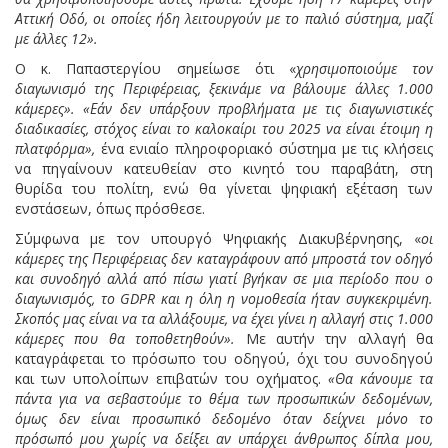
Αττική Οδό, οι οποίες ήδη λειτουργούν με το παλιό σύστημα, μαζί
με άλλες 12».
Ο κ. Παπαστεργίου σημείωσε ότι «
χρησιμοποιούμε τον
διαγωνισμό της Περιφέρειας, ξεκινάμε να βάλουμε άλλες 1.000
κάμερες». «Εάν δεν υπάρξουν προβλήματα με τις διαγωνιστικές
διαδικασίες, στόχος είναι το καλοκαίρι του 2025 να είναι έτοιμη η
πλατφόρμα»,
ένα ενιαίο πληροφοριακό σύστημα με τις κλήσεις
να πηγαίνουν κατευθείαν στο κινητό του παραβάτη, στη
θυρίδα του πολίτη, ενώ θα γίνεται ψηφιακή εξέταση των
ενστάσεων, όπως πρόσθεσε.
Σύμφωνα με τον υπουργό Ψηφιακής Διακυβέρνησης, «
οι
κάμερες της Περιφέρειας δεν καταγράφουν από μπροστά τον οδηγό
και συνοδηγό αλλά από πίσω γιατί βγήκαν σε μια περίοδο που ο
διαγωνισμός, το GDPR και η όλη η νομοθεσία ήταν συγκεκριμένη.
Σκοπός μας είναι να τα αλλάξουμε, να έχει γίνει η αλλαγή στις 1.000
κάμερες που θα τοποθετηθούν».
Με αυτήν την αλλαγή θα
καταγράφεται το πρόσωπο του οδηγού, όχι του συνοδηγού
και των υπολοίπων επιβατών του οχήματος.
«Θα κάνουμε τα
πάντα για να σεβαστούμε το θέμα των προσωπικών δεδομένων,
όμως δεν είναι προσωπικό δεδομένο όταν δείχνει μόνο το
πρόσωπό μου χωρίς να δείξει αν υπάρχει άνθρωπος δίπλα μου,