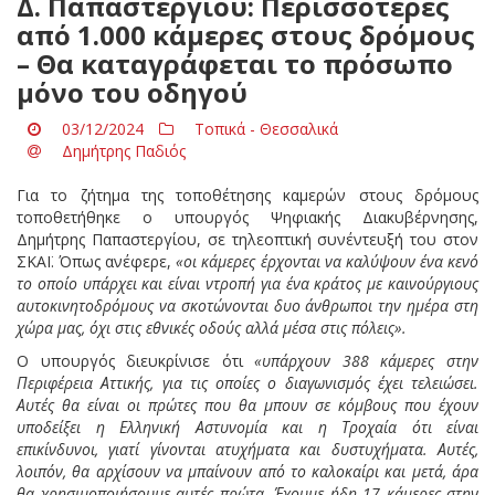
Δ. Παπαστεργίου: Περισσότερες
από 1.000 κάμερες στους δρόμους
– Θα καταγράφεται το πρόσωπο
μόνο του οδηγού
03/12/2024
Τοπικά - Θεσσαλικά
Δημήτρης Παδιός
Για το ζήτημα της τοποθέτησης καμερών στους δρόμους
τοποθετήθηκε ο υπουργός Ψηφιακής Διακυβέρνησης,
Δημήτρης Παπαστεργίου, σε τηλεοπτική συνέντευξή του στον
ΣΚΑΪ. Όπως ανέφερε,
«οι κάμερες έρχονται να καλύψουν ένα κενό
το οποίο υπάρχει και είναι ντροπή για ένα κράτος με καινούργιους
αυτοκινητοδρόμους να σκοτώνονται δυο άνθρωποι την ημέρα στη
χώρα μας, όχι στις εθνικές οδούς αλλά μέσα στις πόλεις».
Ο υπουργός διευκρίνισε ότι
«υπάρχουν 388 κάμερες στην
Περιφέρεια Αττικής, για τις οποίες ο διαγωνισμός έχει τελειώσει.
Αυτές θα είναι οι πρώτες που θα μπουν σε κόμβους που έχουν
υποδείξει η Ελληνική Αστυνομία και η Τροχαία ότι είναι
επικίνδυνοι, γιατί γίνονται ατυχήματα και δυστυχήματα. Αυτές,
λοιπόν, θα αρχίσουν να μπαίνουν από το καλοκαίρι και μετά, άρα
θα χρησιμοποιήσουμε αυτές πρώτα. Έχουμε ήδη 17 κάμερες στην