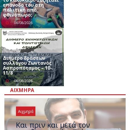
επάνοδο του στη
πολιτική από
φθινόπωρο;
08/08/2026
Διήμερο δράσεων
συλλόγου Ζωντανός
Ασπροπόταμος – 10-
11/8
08/08/2026
ΑΙΧΜΗΡΆ
Αιχμηρά
Έρχεται νέο ισχυρό κύμα