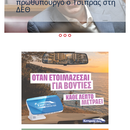
ζέστης με 40 βαθμούς Κελσίου
– Ο καιρός έως τον
Δεκαπενταύγουστο