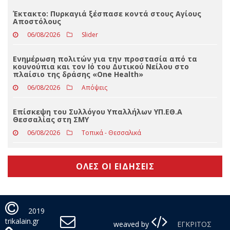
Η μαγεία των παλιών ελληνικών κωμωδιών σε
χωριά του Δήμου Τρικκαίων
06/08/2026
Απόψεις
Έκτακτο: Πυρκαγιά ξέσπασε κοντά στους Αγίους
Αποστόλους
06/08/2026
Slider
Ενημέρωση πολιτών για την προστασία από τα
κουνούπια και τον Ιό του Δυτικού Νείλου στο
πλαίσιο της δράσης «One Health»
06/08/2026
Απόψεις
Επίσκεψη του Συλλόγου Υπαλλήλων ΥΠ.ΕΘ.Α
Θεσσαλίας στη ΣΜΥ
06/08/2026
Τοπικά - Θεσσαλικά
ΟΛΕΣ ΟΙ ΕΙΔΗΣΕΙΣ