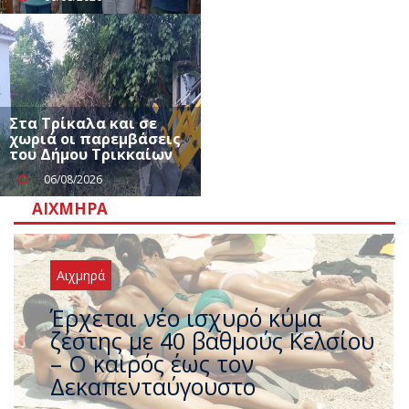
Στα Τρίκαλα και σε
χωριά οι παρεμβάσεις
του Δήμου Τρικκαίων
06/08/2026
ΑΙΧΜΗΡΆ
Αιχμηρά
Άφαντος ο Τσίπρας… την ώρα
που η χώρα καίγεται