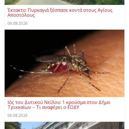
Έκτακτο: Πυρκαγιά ξέσπασε κοντά στους Αγίους
Αποστόλους
06.08.2026
Ιός του Δυτικού Νείλου: 1 κρούσμα στον Δήμο
Τρικκαίων – Τι αναφέρει ο ΕΟΔΥ
06.08.2026