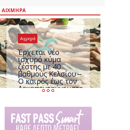
ΑΙΧΜΗΡΆ
Αιχμηρά
Άφαντος ο
Τσίπρας… την ώρα
που η χώρα
καίγεται