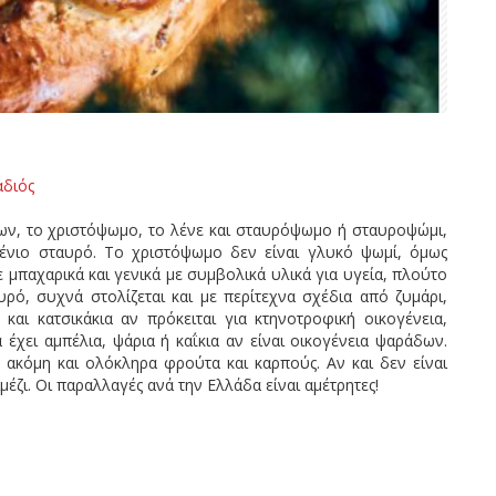
αδιός
ν, το χριστόψωμο, το λένε και σταυρόψωμο ή σταυροψώμι,
ρένιο σταυρό. Το χριστόψωμο δεν είναι γλυκό ψωμί, όμως
ε μπαχαρικά και γενικά με συμβολικά υλικά για υγεία, πλούτο
υρό, συχνά στολίζεται και με περίτεχνα σχέδια από ζυμάρι,
 και κατσικάκια αν πρόκειται για κτηνοτροφική οικογένεια,
έχει αμπέλια, ψάρια ή καΐκια αν είναι οικογένεια ψαράδων.
 ακόμη και ολόκληρα φρούτα και καρπούς. Αν και δεν είναι
μέζι. Οι παραλλαγές ανά την Ελλάδα είναι αμέτρητες!