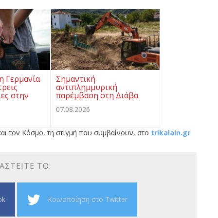
η Γερμανία
Σημαντική
τρεις
αντιπλημμυρική
ες στην
παρέμβαση στη Διάβα
07.08.2026
αι τον Κόσμο, τη στιγμή που συμβαίνουν, στο
trikalain.gr
ΑΣΤΕΊΤΕ ΤΟ:
ok
Κοινοποίηση στο Twitter