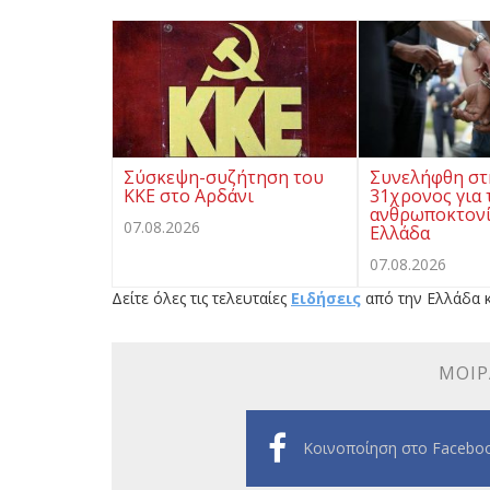
Σύσκεψη-συζήτηση του
Συνελήφθη στ
ΚΚΕ στο Αρδάνι
31χρονος για 
ανθρωποκτονί
07.08.2026
Ελλάδα
07.08.2026
Δείτε όλες τις τελευταίες
Ειδήσεις
από την Ελλάδα κ
ΜΟΙΡ
Κοινοποίηση στο Facebo