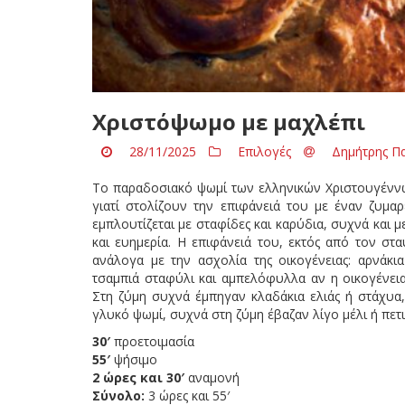
Χριστόψωμο με μαχλέπι
28/11/2025
Επιλογές
Δημήτρης Π
Το παραδοσιακό ψωμί των ελληνικών Χριστουγέννω
γιατί στολίζουν την επιφάνειά του με έναν ζυμα
εμπλουτίζεται με σταφίδες και καρύδια, συχνά και μ
και ευημερία. Η επιφάνειά του, εκτός από τον στα
ανάλογα με την ασχολία της οικογένειας: αρνάκια
τσαμπιά σταφύλι και αμπελόφυλλα αν η οικογένεια 
Στη ζύμη συχνά έμπηγαν κλαδάκια ελιάς ή στάχυα,
γλυκό ψωμί, συχνά στη ζύμη έβαζαν λίγο μέλι ή πετι
30′
προετοιμασία
55′
ψήσιμο
2 ώρες και 30′
αναμονή
Σύνολο:
3 ώρες και 55′