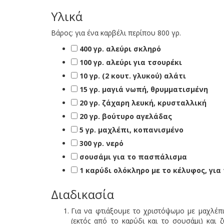
Υλικά
Βάρος:
για ένα καρβέλι περίπου 800 γρ.
400 γρ. αλεύρι σκληρό
100 γρ. αλεύρι για τσουρέκι
10 γρ. (2 κουτ. γλυκού) αλάτι
15 γρ. μαγιά νωπή, θρυμματισμένη
20 γρ. ζάχαρη λευκή, κρυσταλλική
20 γρ. βούτυρο αγελάδας
5 γρ. μαχλέπι, κοπανισμένο
300 γρ. νερό
σουσάμι για το πασπάλισμα
1 καρύδι ολόκληρο με το κέλυφος, για
Διαδικασία
Για να φτιάξουμε το χριστόψωμο με μαχλέπι,
(εκτός από το καρύδι και το σουσάμι) και