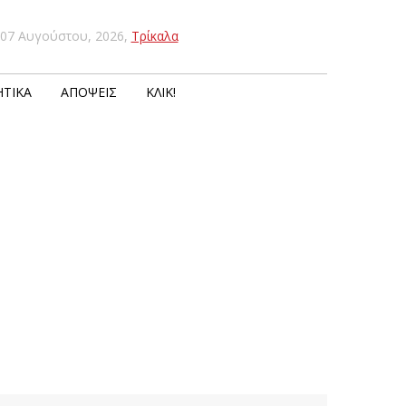
07 Αυγούστου, 2026
,
Τρίκαλα
ΤΙΚΆ
ΑΠΌΨΕΙΣ
ΚΛΙΚ!