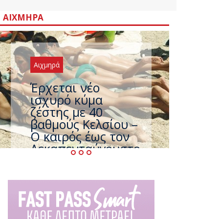
ΑΙΧΜΗΡΆ
Αιχμηρά
Άφαντος ο
Τσίπρας… την ώρα
που η χώρα
καίγεται