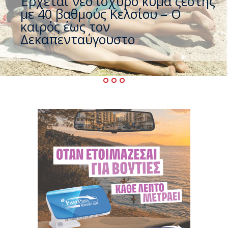
Άφαντος ο Τσίπρας… την ώρα
που η χώρα καίγεται