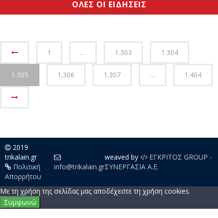
Αυτοκινητόδρομο Ε65
06/08/2026
Τοπικά - Θεσσαλικά
ΟΛΕΣ ΟΙ ΕΙΔΗΣΕΙΣ
1
…
1.303
1.304
1.305
1.306
1.307
…
1.404
2019
trikalain.gr
weaved by
ΕΓΚΡΙΤΟΣ GROUP -
Πολιτική
info@trikalain.gr
ΣΥΝΕΡΓΑΣΙΑ Α.Ε.