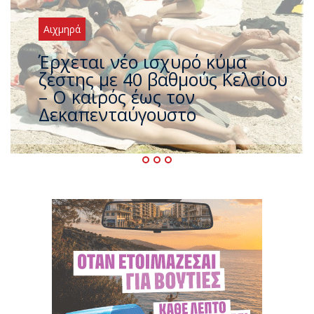
Αιχμηρά
Άφαντος ο Τσίπρας… την ώρα
που η χώρα καίγεται