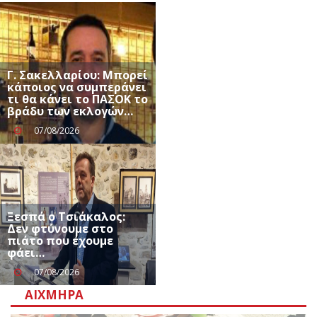
Γ. Σακελλαρίου: Μπορεί
κάποιος να συμπεράνει
τι θα κάνει το ΠΑΣΟΚ το
βράδυ των εκλογών…
07/08/2026
Ξεσπά ο Τσιάκαλος:
Δεν φτύνουμε στο
πιάτο που έχουμε
φάει…
07/08/2026
ΑΙΧΜΗΡΆ