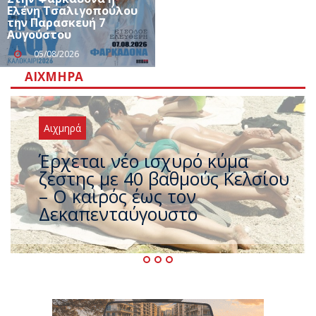
Ελένη Τσαλιγοπούλου
την Παρασκευή 7
Αυγούστου
05/08/2026
ΑΙΧΜΗΡΆ
Αιχμηρά
Άφαντος ο Τσίπρας… την ώρα
που η χώρα καίγεται