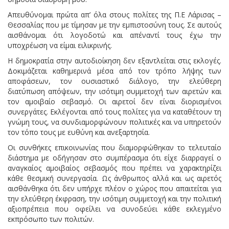
Απευθύνομαι πρώτα απ’ όλα στους πολίτες της Π.Ε Λάρισας –
Θεσσαλίας που με τίμησαν με την εμπιστοσύνη τους. Σε αυτούς
αισθάνομαι ότι λογοδοτώ και απέναντί τους έχω την
υποχρέωση να είμαι ειλικρινής.
Η δημοκρατία στην αυτοδιοίκηση δεν εξαντλείται στις εκλογές.
Δοκιμάζεται καθημερινά μέσα από τον τρόπο λήψης των
αποφάσεων, τον ουσιαστικό διάλογο, την ελεύθερη
διατύπωση απόψεων, την ισότιμη συμμετοχή των αιρετών και
τον αμοιβαίο σεβασμό. Οι αιρετοί δεν είναι διορισμένοι
συνεργάτες. Εκλέγονται από τους πολίτες για να καταθέτουν τη
γνώμη τους, να συνδιαμορφώνουν πολιτικές και να υπηρετούν
τον τόπο τους με ευθύνη και ανεξαρτησία.
Οι συνθήκες επικοινωνίας που διαμορφώθηκαν το τελευταίο
διάστημα με οδήγησαν στο συμπέρασμα ότι είχε διαρραγεί ο
αναγκαίος αμοιβαίος σεβασμός που πρέπει να χαρακτηρίζει
κάθε θεσμική συνεργασία. Ως άνθρωπος αλλά και ως αιρετός
αισθάνθηκα ότι δεν υπήρχε πλέον ο χώρος που απαιτείται για
την ελεύθερη έκφραση, την ισότιμη συμμετοχή και την πολιτική
αξιοπρέπεια που οφείλει να συνοδεύει κάθε εκλεγμένο
εκπρόσωπο των πολιτών.