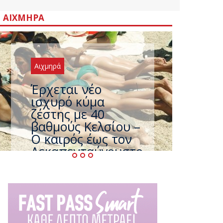
ΑΙΧΜΗΡΆ
Αιχμηρά
Άφαντος ο
Τσίπρας… την ώρα
που η χώρα
καίγεται