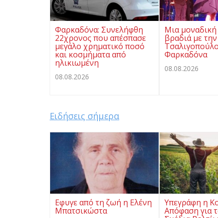
Φαρκαδόνα: Συνελήφθη
Μια μοναδική
22χρονος που απέσπασε
βραδιά με την
μεγάλο χρηματικό ποσό
Τσαλιγοπούλο
και κοσμήματα από
Φαρκαδόνα
ηλικιωμένη
08.08.2026
08.08.2026
Ειδήσεις σήμερα
Eφυγε από τη ζωή η Ελένη
Υπεγράφη η Κ
Μπατσικώστα
Απόφαση για τ