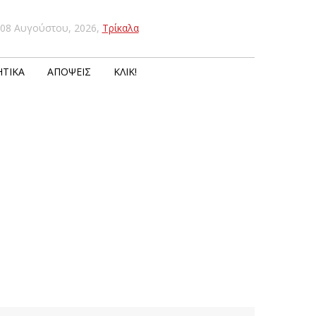
08 Αυγούστου, 2026
,
Τρίκαλα
ΤΙΚΆ
ΑΠΌΨΕΙΣ
ΚΛΙΚ!