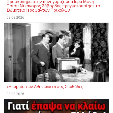
Προσκύνημα στην πανηγυρίζουσα Ιερά Μονή
Οσίου Νικάνορος Ζάβορδας πραγματοποίησε το
Σωματείο Ιεροψαλτών Τρικάλων
08.08.2026
«Η ωραία των Αθηνών» στους Σπαθάδες
08.08.2026