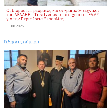
Οι διαρροές… ρεύματος και οι «μαϊμού» τεχνικοί
του ΔΕΔΔΗΕ – Τι δείχνουν τα στοιχεία της ΕΛ.ΑΣ.
για την Περιφέρεια Θεσσαλίας
08.08.2026
Ειδήσεις σήμερα