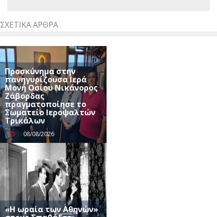
ΣΧΕΤΙΚΆ ΆΡΘΡΑ
Προσκύνημα στην
πανηγυρίζουσα Ιερά
Μονή Οσίου Νικάνορος
Ζάβορδας
πραγματοποίησε το
Σωματείο Ιεροψαλτών
Τρικάλων
08/08/2026
«Η ωραία των Αθηνών»