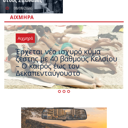
στους Σπαθάδες
08/08/2026
ΑΙΧΜΗΡΆ
Αιχμηρά
Άφαντος ο Τσίπρας… την ώρα
που η χώρα καίγεται