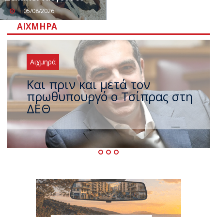
05/08/2026
ΑΙΧΜΗΡΆ
Αιχμηρά
Έρχεται νέο ισχυρό κύμα
ζέστης με 40 βαθμούς Κελσίου
– Ο καιρός έως τον
Δεκαπενταύγουστο