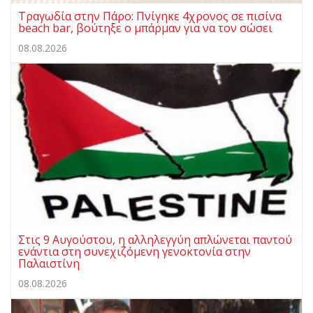
Τραγωδία στην Πάρο: Πνίγηκε 4χρονος σε πισίνα
beach bar, βούτηξε ο μπάρμαν για να τον σώσει
08.08.2026
Στις 9 Αυγούστου, η αλληλεγγύη απλώνεται παντού
ενάντια στη συνεχιζόμενη γενοκτονία στην
Παλαιστίνη
08.08.2026