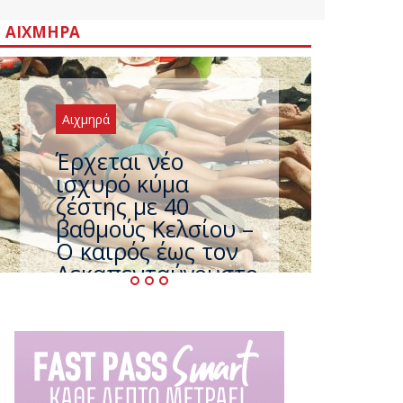
ΑΙΧΜΗΡΆ
Αιχμηρά
Άφαντος ο
Τσίπρας… την ώρα
που η χώρα
καίγεται