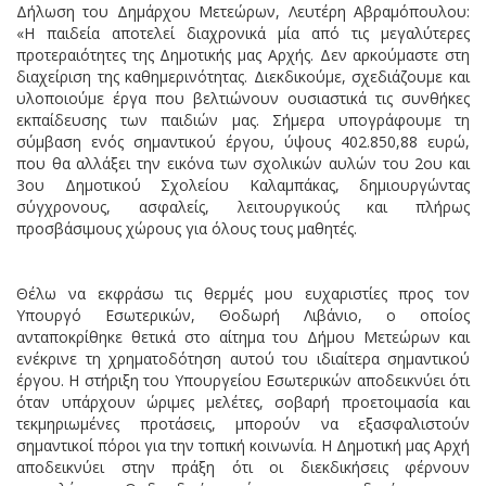
Δήλωση του Δημάρχου Μετεώρων, Λευτέρη Αβραμόπουλου:
«Η παιδεία αποτελεί διαχρονικά μία από τις μεγαλύτερες
προτεραιότητες της Δημοτικής μας Αρχής. Δεν αρκούμαστε στη
διαχείριση της καθημερινότητας. Διεκδικούμε, σχεδιάζουμε και
υλοποιούμε έργα που βελτιώνουν ουσιαστικά τις συνθήκες
εκπαίδευσης των παιδιών μας. Σήμερα υπογράφουμε τη
σύμβαση ενός σημαντικού έργου, ύψους 402.850,88 ευρώ,
που θα αλλάξει την εικόνα των σχολικών αυλών του 2ου και
3ου Δημοτικού Σχολείου Καλαμπάκας, δημιουργώντας
σύγχρονους, ασφαλείς, λειτουργικούς και πλήρως
προσβάσιμους χώρους για όλους τους μαθητές.
Θέλω να εκφράσω τις θερμές μου ευχαριστίες προς τον
Υπουργό Εσωτερικών, Θοδωρή Λιβάνιο, ο οποίος
ανταποκρίθηκε θετικά στο αίτημα του Δήμου Μετεώρων και
ενέκρινε τη χρηματοδότηση αυτού του ιδιαίτερα σημαντικού
έργου. Η στήριξη του Υπουργείου Εσωτερικών αποδεικνύει ότι
όταν υπάρχουν ώριμες μελέτες, σοβαρή προετοιμασία και
τεκμηριωμένες προτάσεις, μπορούν να εξασφαλιστούν
σημαντικοί πόροι για την τοπική κοινωνία. Η Δημοτική μας Αρχή
αποδεικνύει στην πράξη ότι οι διεκδικήσεις φέρνουν