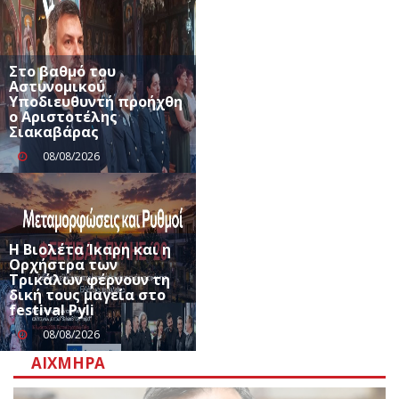
Στο βαθμό του
Αστυνομικού
Υποδιευθυντή προήχθη
ο Αριστοτέλης
Σιακαβάρας
08/08/2026
Η Βιολέτα Ίκαρη και η
Ορχήστρα των
Τρικάλων φέρνουν τη
δική τους μαγεία στο
festival Pyli
08/08/2026
ΑΙΧΜΗΡΆ