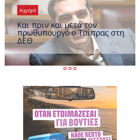
Αιχμηρά
Έρχεται νέο ισχυρό κύμα
ζέστης με 40 βαθμούς Κελσίου
– Ο καιρός έως τον
Δεκαπενταύγουστο