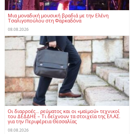
Μια μοναδική μουσική βραδιά με την Ελένη
Τσαλιγοπούλου στη Φαρκαδόνα
08.08.2026
Οι διαρροές… ρεύματος και οι «μαϊμού» τεχνικοί
του ΔΕΔΔΗΕ – Τι δείχνουν τα στοιχεία της ΕΛ.ΑΣ.
για την Περιφέρεια Θεσσαλίας
08.08.2026