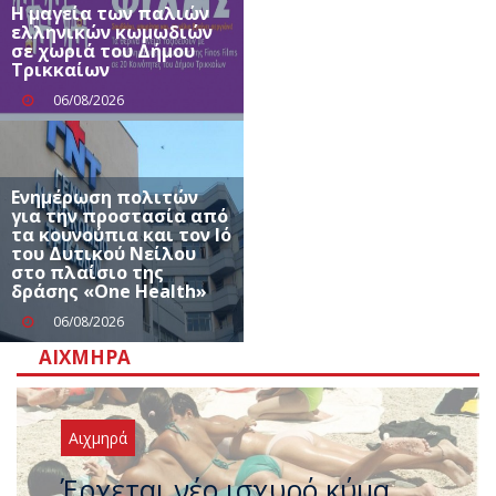
Η μαγεία των παλιών
ελληνικών κωμωδιών
σε χωριά του Δήμου
Τρικκαίων
06/08/2026
Ενημέρωση πολιτών
για την προστασία από
τα κουνούπια και τον Ιό
του Δυτικού Νείλου
στο πλαίσιο της
δράσης «One Health»
06/08/2026
ΑΙΧΜΗΡΆ
Αιχμηρά
Άφαντος ο Τσίπρας… την ώρα