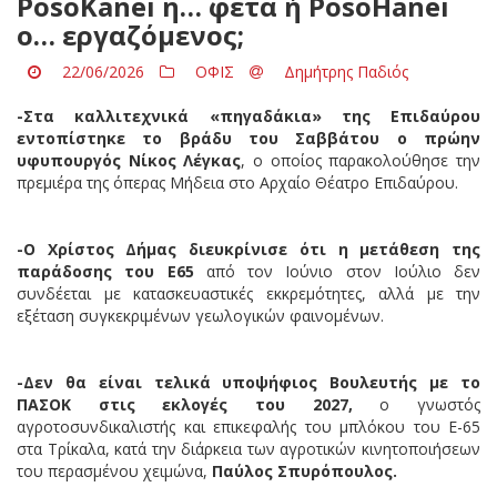
PosoKanei η… φέτα ή PosoHanei
ο… εργαζόμενος;
22/06/2026
ΟΦΙΣ
Δημήτρης Παδιός
-Στα καλλιτεχνικά «πηγαδάκια» της Επιδαύρου
εντοπίστηκε το βράδυ του Σαββάτου ο πρώην
υφυπουργός Νίκος Λέγκας
, ο οποίος παρακολούθησε την
πρεμιέρα της όπερας Μήδεια στο Αρχαίο Θέατρο Επιδαύρου.
-Ο Χρίστος Δήμας διευκρίνισε ότι η μετάθεση της
παράδοσης του Ε65
από τον Ιούνιο στον Ιούλιο δεν
συνδέεται με κατασκευαστικές εκκρεμότητες, αλλά με την
εξέταση συγκεκριμένων γεωλογικών φαινομένων.
-Δεν θα είναι τελικά υποψήφιος Βουλευτής με το
ΠΑΣΟΚ στις εκλογές του 2027,
ο γνωστός
αγροτοσυνδικαλιστής και επικεφαλής του μπλόκου του Ε-65
στα Τρίκαλα, κατά την διάρκεια των αγροτικών κινητοποιήσεων
του περασμένου χειμώνα,
Παύλος Σπυρόπουλος.