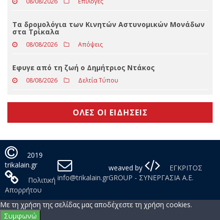
08/08/2026
Απόψεις
Φουρνιστά ρεβύθια με ντοματίνια, ελιές και
φυστίκια Αιγίνης
08/08/2026
Επιλογές
Τα δρομολόγια των Κινητών Αστυνομικών Μονάδων
στα Τρίκαλα
08/08/2026
Απόψεις
Eφυγε από τη ζωή ο Δημήτριος Ντάκος
08/08/2026
Δελτία Τύπου
ΟΛΕΣ ΟΙ ΕΙΔΗΣΕΙΣ
2019
trikalain.gr
weaved by
ΕΓΚΡΙΤΟΣ