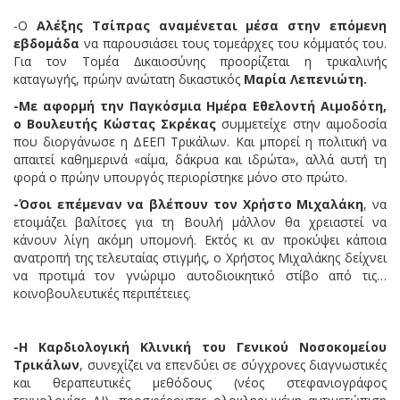
-Ο
Αλέξης Τσίπρας
αναμένεται µέσα στην επόμενη
εβδομάδα
να παρουσιάσει τους τομεάρχες του κόµµατός του.
Για τον Τομέα ∆ικαιοσύνης προορίζεται η τρικαλινής
καταγωγής, πρώην ανώτατη δικαστικός
Μαρία Λεπενιώτη.
-Με αφορμή την Παγκόσμια Ημέρα Εθελοντή Αιμοδότη,
ο Βουλευτής Κώστας Σκρέκας
συμμετείχε στην αιμοδοσία
που διοργάνωσε η ΔΕΕΠ Τρικάλων. Και μπορεί η πολιτική να
απαιτεί καθημερινά «αίμα, δάκρυα και ιδρώτα», αλλά αυτή τη
φορά ο πρώην υπουργός περιορίστηκε μόνο στο πρώτο.
-Όσοι επέμεναν να βλέπουν τον
Χρήστο Μιχαλάκη
, να
ετοιμάζει βαλίτσες για τη Βουλή μάλλον θα χρειαστεί να
κάνουν λίγη ακόμη υπομονή. Εκτός κι αν προκύψει κάποια
ανατροπή της τελευταίας στιγμής, ο Χρήστος Μιχαλάκης δείχνει
να προτιμά τον γνώριμο αυτοδιοικητικό στίβο από τις…
κοινοβουλευτικές περιπέτειες.
-Η Καρδιολογική Κλινική του
Γενικού Νοσοκομείου
Τρικάλων
, συνεχίζει να επενδύει σε σύγχρονες διαγνωστικές
και θεραπευτικές μεθόδους (νέος στεφανιογράφος