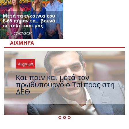
Μετά τα εγκαίνια του
Ε-65 πήραν τα… βουνά
οι πολιτικοί μας
27/07/2026
ΑΙΧΜΗΡΆ
Αιχμηρά
Έρχεται νέο ισχυρό κύμα
ζέστης με 40 βαθμούς Κελσίου
– Ο καιρός έως τον
Δεκαπενταύγουστο