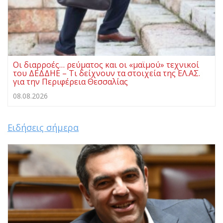
Οι διαρροές… ρεύματος και οι «μαϊμού» τεχνικοί
του ΔΕΔΔΗΕ – Τι δείχνουν τα στοιχεία της ΕΛ.ΑΣ.
για την Περιφέρεια Θεσσαλίας
08.08.2026
Ειδήσεις σήμερα