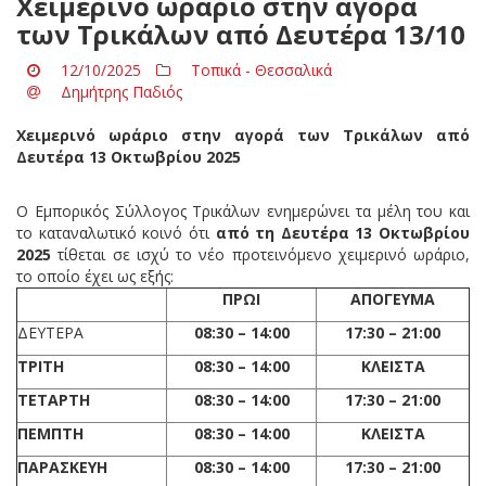
Χειμερινό ωράριο στην αγορά
των Τρικάλων από Δευτέρα 13/10
12/10/2025
Τοπικά - Θεσσαλικά
Δημήτρης Παδιός
Χειμερινό ωράριο στην αγορά των Τρικάλων από
Δευτέρα 13 Οκτωβρίου 2025
Ο Εμπορικός Σύλλογος Τρικάλων ενημερώνει τα μέλη του και
το καταναλωτικό κοινό ότι
από τη Δευτέρα 13 Οκτωβρίου
2025
τίθεται σε ισχύ το νέο προτεινόμενο χειμερινό ωράριο,
το οποίο έχει ως εξής:
ΠΡΩΙ
ΑΠΟΓΕΥΜΑ
ΔΕΥΤΕΡΑ
0
8:3
0
– 14:00
1
7:3
0
– 21:00
ΤΡΙΤΗ
0
8:3
0
– 14:00
ΚΛΕΙΣΤΑ
ΤΕΤΑΡΤΗ
0
8:3
0
– 14:00
1
7
:
3
0
– 21:00
ΠΕΜΠΤΗ
08:3
0
– 14:00
ΚΛΕΙΣΤΑ
ΠΑΡΑΣΚΕΥΗ
0
8:3
0
– 14:00
1
7:3
0
– 21:00