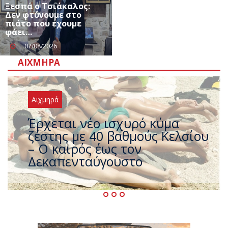
Ξεσπά ο Τσιάκαλος:
Δεν φτύνουμε στο
πιάτο που έχουμε
φάει…
07/08/2026
ΑΙΧΜΗΡΆ
Αιχμηρά
Άφαντος ο Τσίπρας… την ώρα
που η χώρα καίγεται