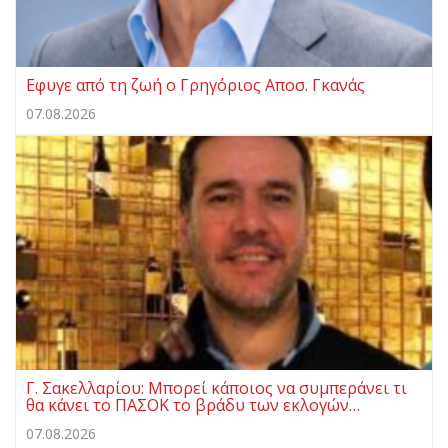
Eφυγε από τη ζωή ο Γρηγόριος Αποσ. Γκανάς
07.08.2026
Γ. Σακελλαρίου: Μπορεί κάποιος να συμπεράνει τι
θα κάνει το ΠΑΣΟΚ το βράδυ των εκλογών…
07.08.2026