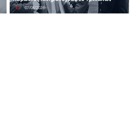
07/08/2026