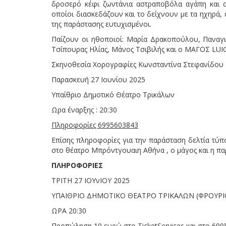
δροσερό κέφι ζωντάνια αστραποβόλα αγάπη και σ
οποίοι διασκεδάζουν και το δείχνουν με τα ηχηρά
της παράστασης ευτυχισμένοι.
Παίζουν οι ηθοποιοί: Μαρία Δρακοπούλου, Παναγι
Τσίπουρας Ηλίας, Μάνος Τσιβιλής και ο ΜΑΓΟΣ LUI
Σκηνοθεσία Χορογραφίες Κωνσταντίνα Στεφανίδου
Παρασκευή 27 Ιουνίου 2025
Υπαίθριο Δημοτικό Θέατρο Τρικάλων
Ωρα έναρξης : 20:30
Πληροφορίες 6995603843
Επίσης πληροφορίες για την παράσταση δελτία τύπο
στο θέατρο Μπρόντγουαιη Αθήνα , ο μάγος και η π
ΠΛΗΡΟΦΟΡΙΕΣ
ΤΡΙΤΗ 27 ΙΟΥνΙΟΥ 2025
ΥΠΑΙΘΡΙΟ ΔΗΜΟΤΙΚΟ ΘΕΑΤΡΟ ΤΡΙΚΑΛΩΝ (ΦΡΟΥΡΙ
ΩΡΑ 20:30
Προπώληση 10 ευρώ στο TicketServices και στο 69