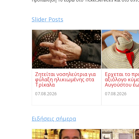
Slider Posts
Ζητείται νοσηλεύτρια για
Ερχεται το π
φύλαξη ηλικιωμένης στα
αξιόλογο κύμα
Τρίκαλα
Αυγούστου έω
07.08.2026
07.08.2026
Ειδήσεις σήμερα