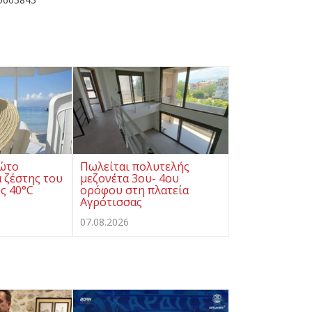
ρώτο
Πωλείται πολυτελής
 ζέστης του
μεζονέτα 3ου- 4ου
ς 40°C
ορόφου στη πλατεία
Αγρότισσας
07.08.2026