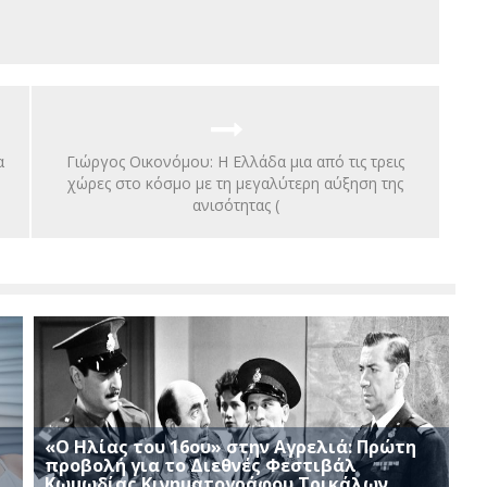
α
Γιώργος Οικονόμου: Η Ελλάδα μια από τις τρεις
χώρες στο κόσμο με τη μεγαλύτερη αύξηση της
ανισότητας (
«Ο Ηλίας του 16ου» στην Αγρελιά: Πρώτη
προβολή για το Διεθνές Φεστιβάλ
Κωμωδίας Κινηματογράφου Τρικάλων