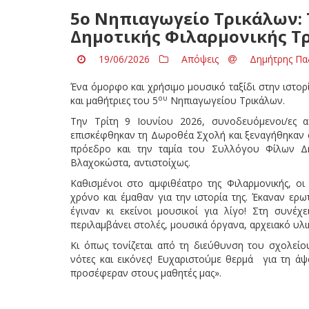
5ο Νηπιαγωγείο Τρικάλων: 
Δημοτικής Φιλαρμονικής Τ
19/06/2026
Απόψεις
Δημήτρης Πα
Ένα όμορφο και χρήσιμο μουσικό ταξίδι στην ιστο
ου
και μαθήτριες του 5
Νηπιαγωγείου Τρικάλων.
Την Τρίτη 9 Ιουνίου 2026, συνοδευόμενοι/ες α
επισκέφθηκαν τη Δωροθέα Σχολή και ξεναγήθηκαν σ
πρόεδρο και την ταμία του Συλλόγου Φίλων Δη
Βλαχοκώστα, αντιστοίχως.
Καθισμένοι στο αμφιθέατρο της Φιλαρμονικής, οι 
χρόνο και έμαθαν για την ιστορία της. Έκαναν ερω
έγιναν κι εκείνοι μουσικοί για λίγο! Στη συνέχ
περιλαμβάνει στολές, μουσικά όργανα, αρχειακό υλι
Κι όπως τονίζεται από τη διεύθυνση του σχολείο
νότες και εικόνες! Ευχαριστούμε θερμά για τη άψ
προσέφεραν στους μαθητές μας».