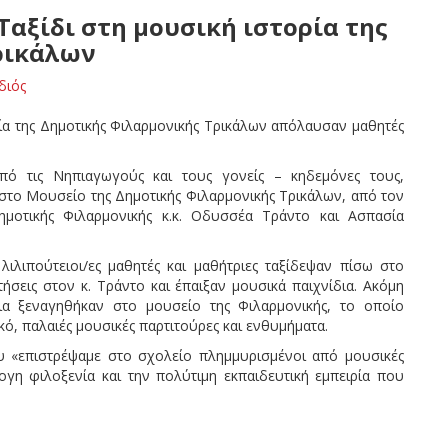
Ταξίδι στη μουσική ιστορία της
ρικάλων
διός
ρία της Δημοτικής Φιλαρμονικής Τρικάλων απόλαυσαν μαθητές
πό τις Νηπιαγωγούς και τους γονείς – κηδεμόνες τους,
το Μουσείο της Δημοτικής Φιλαρμονικής Τρικάλων, από τον
μοτικής Φιλαρμονικής κ.κ. Οδυσσέα Τράντο και Ασπασία
λιλιπούτειοι/ες μαθητές και μαθήτριες ταξίδεψαν πίσω στο
τήσεις στον κ. Τράντο και έπαιξαν μουσικά παιχνίδια. Ακόμη
εια ξεναγηθήκαν στο μουσείο της Φιλαρμονικής, το οποίο
κό, παλαιές μουσικές παρτιτούρες και ενθυμήματα.
υ «επιστρέψαμε στο σχολείο πλημμυρισμένοι από μουσικές
ογη φιλοξενία και την πολύτιμη εκπαιδευτική εμπειρία που