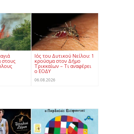
αγιά
Ιός του Δυτικού Νείλου: 1
ά στους
κρούσμα στον Δήμο
όλους
Τρικκαίων – Τι αναφέρει
ο ΕΟΔΥ
06.08.2026