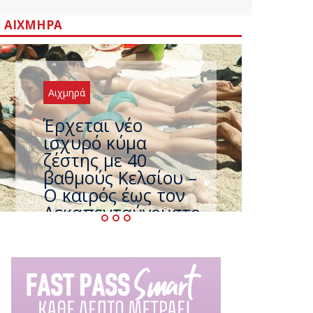
ΑΙΧΜΗΡΆ
Αιχμηρά
Άφαντος ο
Τσίπρας… την ώρα
που η χώρα
καίγεται