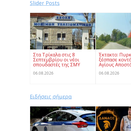
Slider Posts
Στα Τρίκαλα στις 8
Έκτακτο: Πυρκ
Σεπτεμβρίου οι νέοι
ξέσπασε κοντ
σπουδαστές της ΣΜΥ
Αγίους Αποστ
06.08.2026
06.08.2026
Ειδήσεις σήμερα