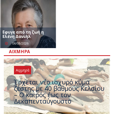
Εφυγε από τη ζωή η
Ελένη Δανιήλ
06/08/2026
ΑΙΧΜΗΡΆ
Αιχμηρά
Άφαντος ο Τσίπρας… την ώρα
που η χώρα καίγεται