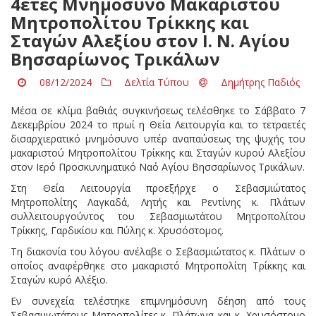
4ετές Μνημόσυνο Μακαριστού
Μητροπολίτου Τρίκκης και
Σταγών Αλεξίου στον Ι. Ν. Αγίου
Βησσαρίωνος Τρικάλων
08/12/2024
Δελτία Τύπου
Δημήτρης Παδιός
Μέσα σε κλίμα βαθιάς συγκινήσεως τελέσθηκε το Σάββατο 7
Δεκεμβρίου 2024 το πρωί η Θεία Λειτουργία και το τετραετές
δισαρχιερατικό μνημόσυνο υπέρ αναπαύσεως της ψυχής του
μακαριστού Μητροπολίτου Τρίκκης και Σταγών κυρού Αλεξίου
στον Ιερό Προσκυνηματικό Ναό Αγίου Βησσαρίωνος Τρικάλων.
Στη Θεία Λειτουργία προεξήρχε ο Σεβασμιώτατος
Μητροπολίτης Λαγκαδά, Λητής και Ρεντίνης κ. Πλάτων
συλλειτουργούντος του Σεβασμιωτάτου Μητροπολίτου
Τρίκκης, Γαρδικίου και Πύλης κ. Χρυσόστομος.
Τη διακονία του λόγου ανέλαβε ο Σεβασμιώτατος κ. Πλάτων ο
οποίος αναφέρθηκε στο μακαριστό Μητροπολίτη Τρίκκης και
Σταγών κυρό Αλέξιο.
Εν συνεχεία τελέστηκε επιμνημόσυνη δέηση από τους
Σεβασμιωτάτους Μητροπολίτες κ. Πλάτωνα και κ. Χρυσόστομο