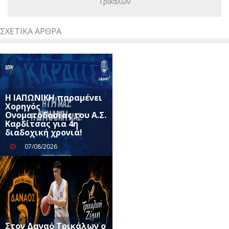
Τρικάλων
ΣΧΕΤΙΚΆ ΆΡΘΡΑ
Η ΙΑΠΩΝΙΚΗ παραμένει
Χορηγός
Ονοματοδοσίας του Α.Σ.
Καρδίτσας για 4η
διαδοχική χρονιά!
07/08/2026
Στον Δαναό Τρικάλων ο