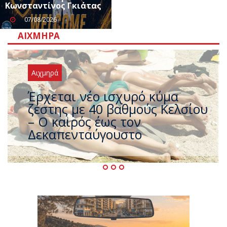
Κωνσταντίνος Γκιάτας
07/08/2026
ΑΙΧΜΗΡΆ
Αιχμηρά
Άφαντος ο Τσίπρας… την ώρα
που η χώρα καίγεται