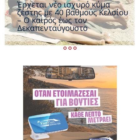
Άφαντος ο Τσίπρας… την ώρα
που η χώρα καίγεται