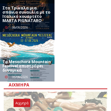
Στα Τρίκαλα μια
σπάνια συναυλία με το
Ιταλικό κουαρτέτο
MARTA PIGNATARO
06/08/2026
Το Mesochora Mountain
Festival επιστρέφει
δυναμικά
06/08/2026
ΑΙΧΜΗΡΆ
Αιχμηρά