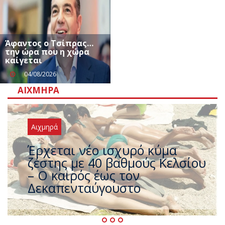
Άφαντος ο Τσίπρας…
την ώρα που η χώρα
καίγεται
04/08/2026
ΑΙΧΜΗΡΆ
Αιχμηρά
Άφαντος ο Τσίπρας… την ώρα
που η χώρα καίγεται