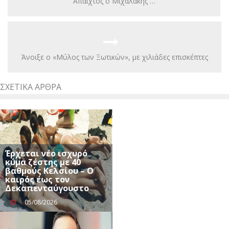
Άπαιχτος ο Μιχαλάκης …
Άνοιξε ο «Μύλος των Ξωτικών», με χιλιάδες επισκέπτες
ΣΧΕΤΙΚΆ ΆΡΘΡΑ
Έρχεται νέο ισχυρό
κύμα ζέστης με 40
βαθμούς Κελσίου – Ο
καιρός έως τον
Δεκαπενταύγουστο
05/08/2026