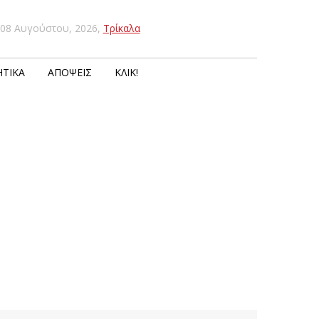
08 Αυγούστου, 2026
,
Τρίκαλα
ΤΙΚΆ
ΑΠΌΨΕΙΣ
ΚΛΙΚ!