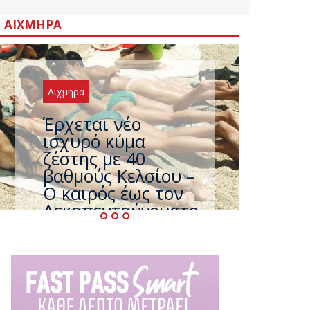
ΑΙΧΜΗΡΆ
Αιχμηρά
Έρχεται νέο
ισχυρό κύμα
ζέστης με 40
βαθμούς Κελσίου –
Ο καιρός έως τον
Δεκαπενταύγουστο