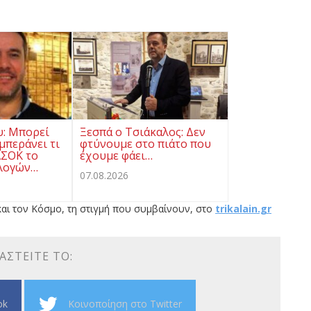
υ: Μπορεί
Ξεσπά ο Τσιάκαλος: Δεν
μπεράνει τι
φτύνουμε στο πιάτο που
ΑΣΟΚ το
έχουμε φάει…
λογών…
07.08.2026
αι τον Κόσμο, τη στιγμή που συμβαίνουν, στο
trikalain.gr
ΑΣΤΕΊΤΕ ΤΟ:
ok
Κοινοποίηση στο Twitter