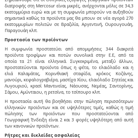
διατροφής στη Mercosur είναι μικρές, ανέρχονται μόλις σε 34,3
εκατομμύρια ευρώ και με τη συμφωνία μπορούν να αυξηθούν
σημαντικά καθώς τα προϊόντα μας θα μπουν σε νέα αγορά 270
εκατομμυρίων πολιτών σε Βραζιλία, Αργεντινή, Ουρουγουάη,
Παραγουάη κλπ.
Προστασία των προϊόντων
Η συμφωνία προστατεύει από απομιμήσεις 344 διακριτά
προϊόντα τροφίμων και ποτών συνολικά στην Ε.Ε, από τα
οποία τα 21 είναι ελληνικά. Συγκεκριμένα, μεταξύ άλλων,
προστατεύονται προϊόντα όπως η φέτα, το ελαιόλαδο και η
ελιά Καλαμάτας, Κορινθιακή σταφίδα, κρόκος Κοζάνης,
μανούρι, κεφαλογραβιέρα, μαστίχα Χίου, ελαιόλαδο Σητείας και
Λυγουριού, κρασί Μαντινείας, Νάουσας, Νεμέας, Σαντορίνης,
Σάμου, Αμύνταιου, η ρετσίνα, το τσίπουρο κλπ.
Η προστασία αυτή θα βοηθήσει στην πώληση περισσότερων
ελληνικών προϊόντων και σε υψηλότερες τιμές, καθώς η τιμή
πώλησης των προϊόντων που προστατεύονται από
Γεωγραφική Ένδειξη είναι 2 και 3 φορές υψηλότερη από αυτή
των κανονικών προϊόντων.
Ρήτρες και δικλείδες ασφαλείας