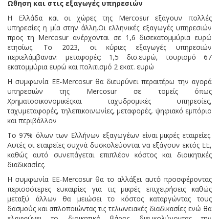
Ωθηση
και στις εξαγωγές υπηρεσιών
Η Ελλάδα και οι χώρες της Mercosur εξάγουν πολλές
υπηρεσίες η μία στην άλλη.Οι ελληνικές εξαγωγές υπηρεσιών
προς τη Mercosur ανέρχονται σε 1,6 δισεκατομμύρια ευρώ
ετησίως. Το 2023, οι κύριες εξαγωγές υπηρεσιών
περιελάμβαναν: μεταφορές: 1,5 δισ.ευρώ, τουρισμό 67
εκατομμύρια ευρώ και πολιτισμό 2 εκατ. ευρώ
Η συμφωνία ΕΕ-Mercosur θα διευρύνει περαιτέρω την αγορά
υπηρεσιών της Mercosur σε τομείς όπως
Χρηματοοικονομικέςκαι ταχυδρομικές υπηρεσίες,
ταχυμεταφορές, τηλεπικοινωνίες, μεταφορές, ψηφιακό εμπόριο
και περιβάλλον
Το 97% όλων των Ελλήνων εξαγωγέων είναι μικρές εταιρείες.
Αυτές οι εταιρείες συχνά δυσκολεύονται να εξάγουν εκτός ΕΕ,
καθώς αυτό συνεπάγεται επιπλέον κόστος και διοικητικές
διαδικασίες.
Η συμφωνία ΕΕ-Mercosur θα το αλλάξει αυτό προσφέροντας
περισσότερες ευκαιρίες για τις μικρές επιχειρήσεις καθώς
μεταξύ άλλων θα μειώσει το κόστος καταργώντας τους
δασμούς και απλοποιώντας τις τελωνειακές διαδικασίες ενώ θα
ελαφρύνει το διοικητικό βάρος διευκολύνοντας την