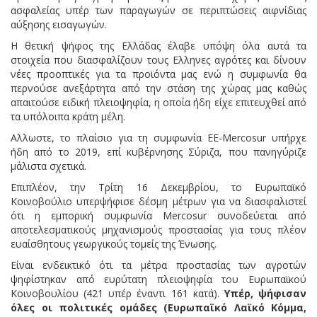
ασφαλείας υπέρ των παραγωγών σε περιπτώσεις αιφνίδιας
αύξησης εισαγωγών.
Η θετική ψήφος της Ελλάδας έλαβε υπόψη όλα αυτά τα
στοιχεία που διασφαλίζουν τους Ελληνες αγρότες και δίνουν
νέες προοπτικές για τα προϊόντα μας ενώ η συμφωνία θα
περνούσε ανεξάρτητα από την στάση της χώρας μας καθώς
απαιτούσε ειδική πλειοψηφία, η οποία ήδη είχε επιτευχθεί από
τα υπόλοιπα κράτη μέλη.
Αλλωστε, το πλαίσιο για τη συμφωνία ΕΕ-Mercosur υπήρχε
ήδη από το 2019, επί κυβέρνησης Σύριζα, που πανηγύριζε
μάλιστα σχετικά.
Επιπλέον, την Τρίτη 16 Δεκεμβρίου, το Ευρωπαϊκό
Κοινοβούλιο υπερψήφισε δέσμη μέτρων για να διασφαλιστεί
ότι η εμπορική συμφωνία Mercosur συνοδεύεται από
αποτελεσματικούς μηχανισμούς προστασίας για τους πλέον
ευαίσθητους γεωργικούς τομείς της Ένωσης.
Είναι ενδεικτικό ότι τα μέτρα προστασίας των αγροτών
ψηφίστηκαν από ευρύτατη πλειοψηφία του Ευρωπαϊκού
Κοινοβουλίου (421 υπέρ έναντι 161 κατά).
Υπέρ, ψήφισαν
όλες οι πολιτικές ομάδες (Ευρωπαϊκό Λαϊκό Κόμμα,