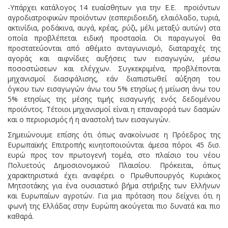
-Υπάρχει κατάλογος 14 ευαίσθητων για την Ε.Ε. προϊόντων
αγροδιατροφικών προϊόντων (εσπεριδοειδή, ελαιόλαδο, τυριά,
ακτινίδια, ροδάκινα, αυγά, κρέας, ρύζι, μέλι μεταξύ αυτών) στα
οποία προβλέπεται ειδική προστασία. Οι παραγωγοί θα
προστατεύονται από αθέμιτο ανταγωνισμό, διαταραχές της
αγοράς και αιφνίδιες αυξήσεις των εισαγωγών, μέσω
ποσοστώσεων και ελέγχων. Συγκεκριμένα, προβλέπονται
μηχανισμοί διασφάλισης, εάν διαπιστωθεί αύξηση του
όγκου των εισαγωγών άνω του 5% ετησίως ή μείωση άνω του
5% ετησίως της μέσης τιμής εισαγωγής ενός δεδομένου
προϊόντος. Τέτοιοι μηχανισμοί είναι η επαναφορά των δασμών
και ο περιορισμός ή η αναστολή των εισαγωγών.
Σημειώνουμε επίσης ότι όπως ανακοίνωσε η Πρόεδρος της
Ευρωπαϊκής Επιτροπής κινητοποιούνται άμεσα πόροι 45 δισ.
ευρώ προς τον πρωτογενή τομέα, στο πλαίσιο του νέου
Πολυετούς Δημοσιονομικού Πλαισίου. Πρόκειται, όπως
χαρακτηριστικά έχει αναφέρει ο Πρωθυπουργός Κυριάκος
Μητσοτάκης για ένα ουσιαστικό βήμα στήριξης των Ελλήνων
και Ευρωπαίων αγροτών. Για μια πρόταση που δείχνει ότι η
φωνή της Ελλάδας στην Ευρώπη ακούγεται πιο δυνατά και πιο
καθαρά.