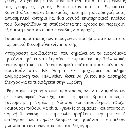
γεωργών σχετικά με τον δυνητικό αντίκτυπο της συμφωνίας
στις γεωργικές αγορές, θεσπίστηκαν από το Ευρωπαϊκό
Κοινοβούλιο σαφείς διαδικασίες, αυστηρά χρονοδιαγράμματα,
αντικειμενικά κριτήρια και ένα ισχυρό επιχειρησιακό πλαίσιο
που διασφαλίζουν τη σταθερότητα της αγοράς και παρέχουν
αξιόπιστη προστασία από αιφνίδιες διαταραχές.
Τα μέτρα προστασίας των παραγωγών που ψηφίστηκαν από το
Ευρωπαϊκό Κοινοβούλιο είναι τα εξής:
-Υποχρέωση αμοιβαιότητας, που σημαίνει ότι τα εισαγόμενα
προϊόντα πρέπει να πληρούν τα ευρωπαϊκά περιβαλλοντικά,
υγειονομικά και φυτό-υγειονομικά πρότυπα προκειμένου να
εισαχθούν στην Ε.Ε. Ήδη η Ε.Ε. προχωράει σε πλήρη
αναμόρφωση των Τελωνείων ώστε να γίνεται πιο αυστηρός
έλεγχος για το τι εισάγεται στην Ευρώπη.
-Ψηφίστηκε ισχυρή νομική προστασίας όλων των προϊόντων
με Γεωγραφική Ένδειξη, όπως η φέτα. Κρασιά όπως η
Σαντορίνη, η Νεμέα, η Νάουσα και αποστάγματα (Ούζο,
Τσίπουρο) παύουν να είναι «γενικές ονομασίες» και αποκτούν
νομική θωράκιση. Η Συμφωνία προβλέπει την μείωση ή
κατάργηση των υψηλών δασμών σε προϊόντα που πλέον
γίνονται πιο ανταγωνιστικά σε μεγάλες αγορές