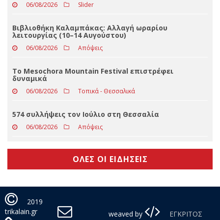
06/08/2026
Απόψεις
Το Mesochora Mountain Festival επιστρέφει
δυναμικά
06/08/2026
Τοπικά - Θεσσαλικά
574 συλλήψεις τον Ιούλιο στη Θεσσαλία
06/08/2026
Απόψεις
ΟΛΕΣ ΟΙ ΕΙΔΗΣΕΙΣ
2019
trikalain.gr
weaved by
ΕΓΚΡΙΤΟΣ
info@trikalain.gr
GROUP - ΣΥΝΕΡΓΑΣΙΑ Α.Ε.
Πολιτική
Απορρήτου
Με τη χρήση της σελίδας μας αποδέχεστε τη χρήση cookies.
Συμφωνώ