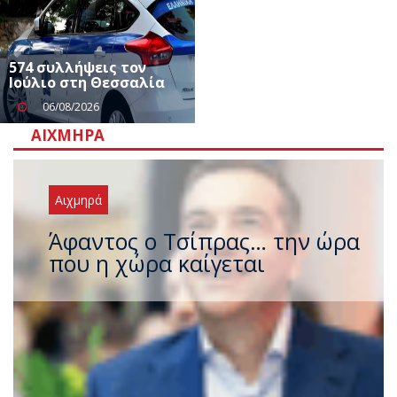
574 συλλήψεις τον
Ιούλιο στη Θεσσαλία
06/08/2026
ΑΙΧΜΗΡΆ
Αιχμηρά
Άφαντος ο Τσίπρας… την ώρα
που η χώρα καίγεται