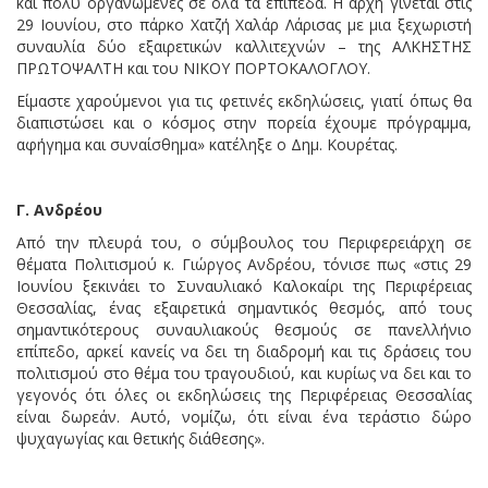
και πολύ οργανωμένες σε όλα τα επίπεδα. Η αρχή γίνεται στις
29 Ιουνίου, στο πάρκο Χατζή Χαλάρ Λάρισας με μια ξεχωριστή
συναυλία δύο εξαιρετικών καλλιτεχνών – της ΑΛΚΗΣΤΗΣ
ΠΡΩΤΟΨΑΛΤΗ και του ΝΙΚΟΥ ΠΟΡΤΟΚΑΛΟΓΛΟΥ.
Είμαστε χαρούμενοι για τις φετινές εκδηλώσεις, γιατί όπως θα
διαπιστώσει και ο κόσμος στην πορεία έχουμε πρόγραμμα,
αφήγημα και συναίσθημα» κατέληξε ο Δημ. Κουρέτας.
Γ. Ανδρέου
Από την πλευρά του, ο σύμβουλος του Περιφερειάρχη σε
θέματα Πολιτισμού κ. Γιώργος Ανδρέου, τόνισε πως «στις 29
Ιουνίου ξεκινάει το Συναυλιακό Καλοκαίρι της Περιφέρειας
Θεσσαλίας, ένας εξαιρετικά σημαντικός θεσμός, από τους
σημαντικότερους συναυλιακούς θεσμούς σε πανελλήνιο
επίπεδο, αρκεί κανείς να δει τη διαδρομή και τις δράσεις του
πολιτισμού στο θέμα του τραγουδιού, και κυρίως να δει και το
γεγονός ότι όλες οι εκδηλώσεις της Περιφέρειας Θεσσαλίας
είναι δωρεάν. Αυτό, νομίζω, ότι είναι ένα τεράστιο δώρο
ψυχαγωγίας και θετικής διάθεσης».