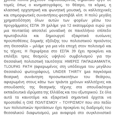
τομείς όπως ο κινηματογράφος, το θέατρο, τα κόμικς, η
κλασσική ορχηστρική και φωνητική μουσική, οι καλλιτεχνικές
και επιμορφωτικές συναντήσεις-φεστιβάλ κλπ. Η πολύ μεγάλη
χρηματοδότηση όλων αυτών των φορέων μέσω του
προγράμματος ΕΣΠΑ 39 (μιλάμε για 12 εκατομμύρια ευρώ για
μια πενταετία) αποτελεί μοναδική σε πανελλήνιο επίπεδο
πρωτοβουλία και δημιουργεί εξαιρετικά ευοίωνες
προϋποθέσεις δομικής εξέλιξης του πολιτιστικού προϊόντος
στη Θεσσαλία – μιλάμε για μια νέα εποχή στον πολιτισμό και
τις τέχνες. Η Περιφέρεια στο ΕΣΠΑ 39 έχει προκρίνει και
επιλέξει τρεις θεσμούς υψηλού συμβολισμού για την
Θεσσαλική πολιτιστική ταυτότητα: ΗΜΕΡΕΣ ΠΑΠΑΔΙΑΜΑΝΤΗ,
TLOUPAS PATH (αφιερωμένος στη υπόδειγμα του μεγάλου
Θεσσαλού φωτογράφου), UNDER THIRTY (μια παγκόσμια
θεατρική συνάντηση προσωπικοτήτων του θεάτρου,
αφιερωμένη στους κάτω των τριάντα χρόνων καλλιτέχνες και
σπουδαστές της θεατρικής τέχνης στα σπουδαιότερα
εκπαιδευτικά ιδρύματα της Ελλάδας και του εξωτερικού. Σε όλα
αυτά τα καινοτόμα και εξαιρετικά σημαντικά έρχεται να
προστεθεί η ΟΧΕ ΠΟΛΙΤΙΣΜΟΥ – ΤΟΥΡΙΣΜΟΥ που στο πεδίο
των πολιτιστικών προτάσεων έχει προκρίνει τις διαδρομές του
θεσσαλικού διαφωτισμού, μια αναφορά στο συγκλονιστικό