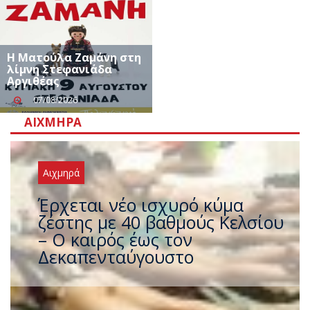
Η Ματούλα Ζαμάνη στη
λίμνη Στεφανιάδα
Αργιθέας
07/08/2026
ΑΙΧΜΗΡΆ
Αιχμηρά
Έρχεται νέο ισχυρό κύμα
ζέστης με 40 βαθμούς Κελσίου
– Ο καιρός έως τον
Δεκαπενταύγουστο