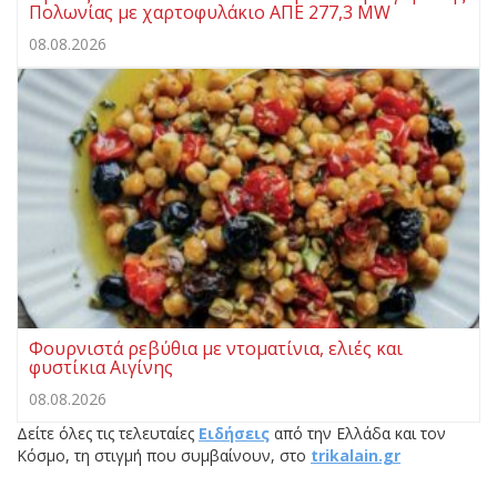
Πολωνίας με χαρτοφυλάκιο ΑΠΕ 277,3 MW
08.08.2026
Φουρνιστά ρεβύθια με ντοματίνια, ελιές και
φυστίκια Αιγίνης
08.08.2026
Δείτε όλες τις τελευταίες
Ειδήσεις
από την Ελλάδα και τον
Κόσμο, τη στιγμή που συμβαίνουν, στο
trikalain.gr