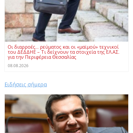
Οι διαρροές… ρεύματος και οι «μαϊμού» τεχνικοί
του ΔΕΔΔΗΕ – Τι δείχνουν τα στοιχεία της ΕΛ.ΑΣ.
για την Περιφέρεια Θεσσαλίας
08.08.2026
Ειδήσεις σήμερα