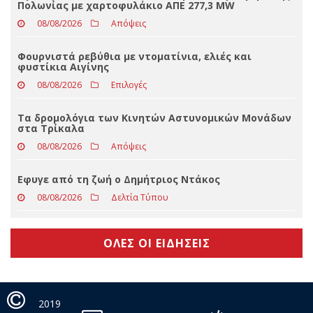
φυστίκια Αιγίνης
08/08/2026
Επιλογές
Τα δρομολόγια των Κινητών Αστυνομικών Μονάδων
στα Τρίκαλα
08/08/2026
Απόψεις
Eφυγε από τη ζωή ο Δημήτριος Ντάκος
08/08/2026
Δελτία Τύπου
ΟΛΕΣ ΟΙ ΕΙΔΗΣΕΙΣ
2019
trikalain.gr
weaved by
ΕΓΚΡΙΤΟΣ
info@trikalain.gr
GROUP - ΣΥΝΕΡΓΑΣΙΑ Α.Ε.
Πολιτική
Απορρήτου
Με τη χρήση της σελίδας μας αποδέχεστε τη χρήση cookies.