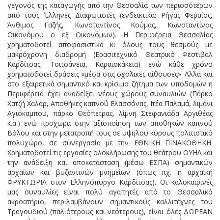
γεγονός της καταγωγής από την Θεσσαλία των περισσότερων
από τους Έλληνες Διαφωτιστές (ενδεικτικά: Ρήγας Φεραίος,
Άνθιμος Γαζής, Κωνσταντίνος Κούμας, Κωνσταντίνος
Οικονόμου ο εξ Οικονόμων). Η Περιφέρεια Θεσσαλίας
χρηματοδοτεί αποφασιστικά κι όλους τους θεσμούς με
μακρόχρονη διαδρομή (Ερασιτεχνικό Θεατρικό Φεστιβάλ
Καρδίτσας, Τσιτσάνεια, Καραϊσκάκεια) ενώ κάθε χρόνο
χρηματοδοτεί δράσεις «μέσα στις σχολικές αίθουσες». Αλλά και
στο εξαιρετικά σημαντικό και κρίσιμο ζήτημα των υποδομών η
Περιφέρεια έχει αναδείξει νέους χώρους συναυλιών (Πάρκο
Χατζή Χαλάρ, Αποθήκες καπνού Ελασσόνας, Ιτέα Παλαμά, λιμάνι
Αγιόκαμπου, πάρκο Θεόπετρας, λίμνη Στεφανιάδα Αργιθέας
κ.α.) ενώ προχωρά στην αξιοποίηση των αποθηκών καπνού
Βόλου και στην μετατροπή τους σε υψηλού κύρους πολιτιστικό
πολυχώρο, σε συνεργασία με την ΕΘΝΙΚΗ ΠΙΝΑΚΟΘΗΚΗ.
Χρηματοδοτεί τις εργασίες ολοκλήρωσης του θεάτρου ΟΥΗΛ και
την ανάδειξη και αποκατάσταση (μέσω ΕΣΠΑ) σημαντικών
αρχαίων και βυζαντινών μνημείων (όπως πχ. η αρχαϊκή
ΦΡΥΚΤΩΡΙΑ στον Ελληνόπυργο Καρδίτσας). Οι καλοκαιρινές
μας συναυλίες είναι πολύ αγαπητές από το Θεσσαλικό
ακροατήριο, περιλαμβάνουν σημαντικούς καλλιτέχνες του
Τραγουδιού (παλιότερους και νεότερους), είναι όλες ΔΩΡΕΑΝ