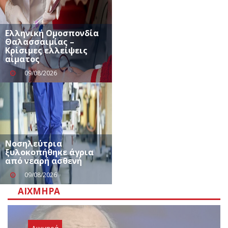
Ελληνική Ομοσπονδία
Θαλασσαιμίας –
Κρίσιμες ελλείψεις
αίματος
09/08/2026
Νοσηλεύτρια
ξυλοκοπήθηκε άγρια
από νεαρή ασθενή
09/08/2026
ΑΙΧΜΗΡΆ