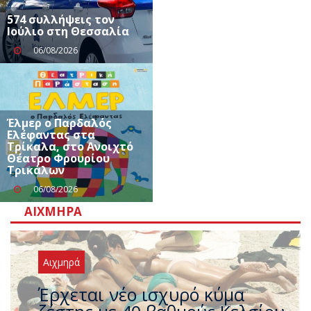
574 συλλήψεις τον
Ιούλιο στη Θεσσαλία
06/08/2026
Έλμερ ο Παρδαλός
Ελέφαντας στα
Τρίκαλα, στο Ανοιχτό
Θέατρο Φρουρίου
Τρικάλων
06/08/2026
ΑΙΧΜΗΡΆ
Αιχμηρά
Άφαντος ο Τσίπρας… την ώρα