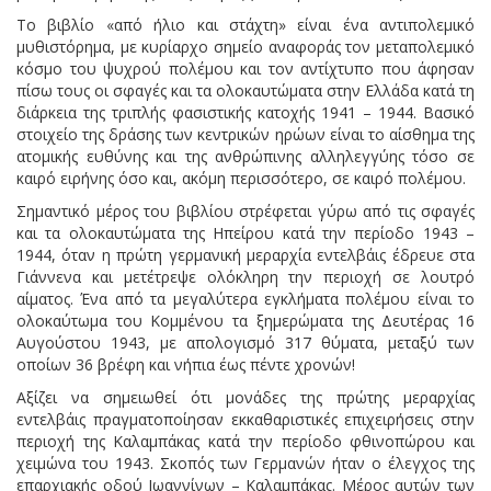
Το βιβλίο «από ήλιο και στάχτη» είναι ένα αντιπολεμικό
μυθιστόρημα, με κυρίαρχο σημείο αναφοράς τον μεταπολεμικό
κόσμο του ψυχρού πολέμου και τον αντίχτυπο που άφησαν
πίσω τους οι σφαγές και τα ολοκαυτώματα στην Ελλάδα κατά τη
διάρκεια της τριπλής φασιστικής κατοχής 1941 – 1944. Βασικό
στοιχείο της δράσης των κεντρικών ηρώων είναι το αίσθημα της
ατομικής ευθύνης και της ανθρώπινης αλληλεγγύης τόσο σε
καιρό ειρήνης όσο και, ακόμη περισσότερο, σε καιρό πολέμου.
Σημαντικό μέρος του βιβλίου στρέφεται γύρω από τις σφαγές
και τα ολοκαυτώματα της Ηπείρου κατά την περίοδο 1943 –
1944, όταν η πρώτη γερμανική μεραρχία εντελβάις έδρευε στα
Γιάννενα και μετέτρεψε ολόκληρη την περιοχή σε λουτρό
αίματος. Ένα από τα μεγαλύτερα εγκλήματα πολέμου είναι το
ολοκαύτωμα του Κομμένου τα ξημερώματα της Δευτέρας 16
Αυγούστου 1943, με απολογισμό 317 θύματα, μεταξύ των
οποίων 36 βρέφη και νήπια έως πέντε χρονών!
Αξίζει να σημειωθεί ότι μονάδες της πρώτης μεραρχίας
εντελβάις πραγματοποίησαν εκκαθαριστικές επιχειρήσεις στην
περιοχή της Καλαμπάκας κατά την περίοδο φθινοπώρου και
χειμώνα του 1943. Σκοπός των Γερμανών ήταν ο έλεγχος της
επαρχιακής οδού Ιωαννίνων – Καλαμπάκας. Μέρος αυτών των