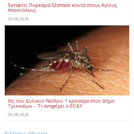
Έκτακτο: Πυρκαγιά ξέσπασε κοντά στους Αγίους
Αποστόλους
06.08.2026
Ιός του Δυτικού Νείλου: 1 κρούσμα στον Δήμο
Τρικκαίων – Τι αναφέρει ο ΕΟΔΥ
06.08.2026
Ειδήσεις σήμερα