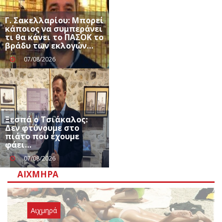
Γ. Σακελλαρίου: Μπορεί
κάποιος να συμπεράνει
τι θα κάνει το ΠΑΣΟΚ το
βράδυ των εκλογών…
07/08/2026
Ξεσπά ο Τσιάκαλος:
Δεν φτύνουμε στο
πιάτο που έχουμε
φάει…
07/08/2026
ΑΙΧΜΗΡΆ
Αιχμηρά