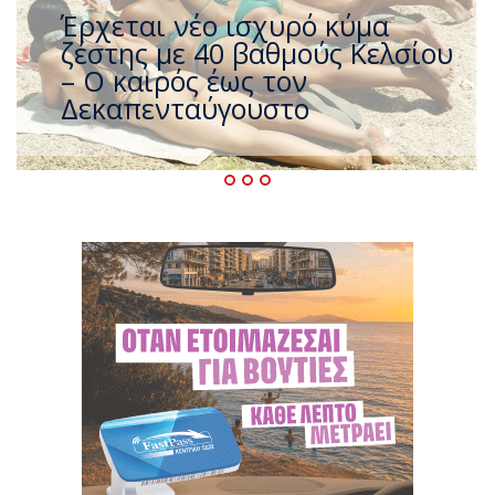
Άφαντος ο Τσίπρας… την ώρα
που η χώρα καίγεται