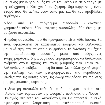
μουσικής μας κληρονομιάς και να τον φέρουμε σε διάλογο με
τη σύγχρονη καλλιτεχνική αναζήτηση, δημιουργώντας έναν
θεσμό που θα ανήκει στον τόπο μας και θα τον προβάλλει
ευρύτερα.»
Μέσα από το πρόγραμμα Θεσσαλία 2021–2027,
χρηματοδοτούνται δύο κεντρικές συναυλίες κάθε έτους, με
ορίζοντα πενταετίας:
Η πρώτη συναυλία, που θα πραγματοποιείται κάθε Ιούνιο, θα
είναι αφιερωμένη σε καταξιωμένα ελληνικά και βαλκανικά
μουσικά σχήματα, τα οποία εκφράζουν τη ζωντανή συνέχεια
της παραδοσιακής μουσικής μέσα από σύγχρονες
ενορχηστρώσεις, δημιουργικούς πειραματισμούς και διαλόγους
ανάμεσα στους ήχους και τους ρυθμούς των λαών των
Βαλκανίων. Η εκδήλωση αυτή θα αποτελεί καλλιτεχνική γιορτή
της εξέλιξης και των μεταμορφώσεων της παράδοσης,
φωτίζοντας τις κοινές ρίζες, τις αλληλεπιδράσεις και τις νέες
μορφές μουσικής έκφρασης.
Η δεύτερη συναυλία κάθε έτους θα πραγματοποιείται στο
πλαίσιο των εορτασμών της ιστορικής εκκλησίας της Πόρτα –
Παναγιάς, στα τέλη του Αυγούστου, και θα αποτελεί μουσικό
αφιέρωμα στη λατρευτική και εκκλησιαστική μουσική