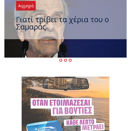
Αιχμηρά
Ξαναχτύπησαν