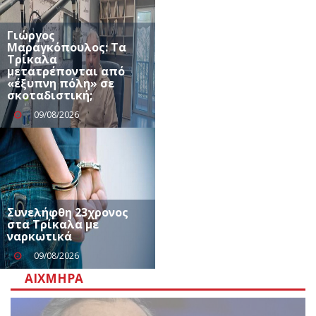
Γιώργος
Μαραγκόπουλος: Τα
Τρίκαλα
μετατρέπονται από
«έξυπνη πόλη» σε
σκοταδιστική;
09/08/2026
Συνελήφθη 23χρονος
στα Τρίκαλα με
ναρκωτικά
09/08/2026
ΑΙΧΜΗΡΆ