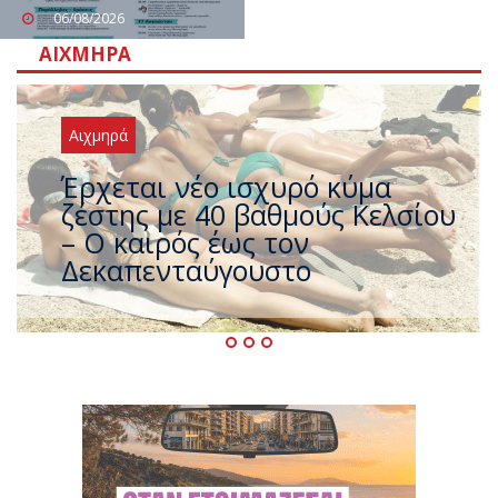
06/08/2026
ΑΙΧΜΗΡΆ
Αιχμηρά
Άφαντος ο Τσίπρας… την ώρα
που η χώρα καίγεται