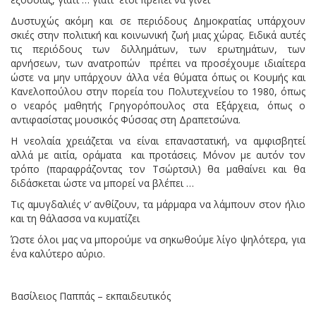
Δυστυχώς ακόμη και σε περιόδους Δημοκρατίας υπάρχουν
σκιές στην πολιτική και κοινωνική ζωή μιας χώρας. Ειδικά αυτές
τις περιόδους των διλλημάτων, των ερωτημάτων, των
αρνήσεων, των ανατροπών πρέπει να προσέχουμε ιδιαίτερα
ώστε να μην υπάρχουν άλλα νέα θύματα όπως οι Κουμής και
Κανελοπούλου στην πορεία του Πολυτεχνείου το 1980, όπως
ο νεαρός μαθητής Γρηγορόπουλος στα Εξάρχεια, όπως ο
αντιφασίστας μουσικός Φύσσας στη Δραπετσώνα.
Η νεολαία χρειάζεται να είναι επαναστατική, να αμφισβητεί
αλλά με αιτία, οράματα και προτάσεις. Μόνον με αυτόν τον
τρόπο (παραφράζοντας τον Τσώρτσιλ) θα μαθαίνει και θα
διδάσκεται ώστε να μπορεί να βλέπει …
Τις αμυγδαλιές ν’ ανθίζουν, τα μάρμαρα να λάμπουν στον ήλιο
και τη θάλασσα να κυματίζει
Ώστε όλοι μας να μπορούμε να σηκωθούμε λίγο ψηλότερα, για
ένα καλύτερο αύριο.
Βασίλειος Παππάς – εκπαιδευτικός