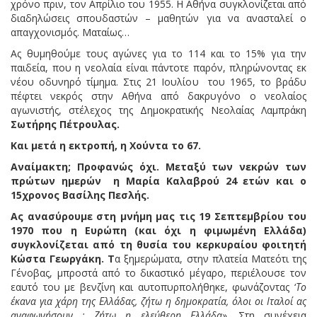
χρόνο πριν, τον Απρίλιο του 1955. Η Αθήνα συγκλονίζεται από
διαδηλώσεις σπουδαστών – μαθητών για να ανασταλεί ο
απαγχονισμός. Ματαίως…
Ας θυμηθούμε τους αγώνες για το 114 και το 15% για την
παιδεία, που η νεολαία είναι πάντοτε παρόν, πληρώνοντας εκ
νέου οδυνηρό τίμημα. Στις 21 Ιουλίου του 1965, το βράδυ
πέφτει νεκρός στην Αθήνα από δακρυγόνο ο νεολαίος
αγωνιστής, στέλεχος της Δημοκρατικής Νεολαίας Λαμπράκη
Σωτήρης Πέτρουλας.
Και μετά η εκτροπή, η Χούντα το 67.
Αναίμακτη; Προφανώς όχι. Μεταξύ των νεκρών των
πρώτων ημερών η Μαρία Καλαβρού 24 ετών και ο
15χρονος Βασίλης Πεσλής.
Ας ανασύρουμε στη μνήμη μας τις 19 Σεπτεμβρίου του
1970 που η Ευρώπη (και όχι η φιμωμένη Ελλάδα)
συγκλονίζεται από τη θυσία του κερκυραίου φοιτητή
Κώστα Γεωργάκη. Τ
α ξημερώματα, στην πλατεία Ματεότι της
Γένοβας, μπροστά από το δικαστικό μέγαρο, περιέλουσε τον
εαυτό του με βενζίνη και αυτοπυρπολήθηκε, φωνάζοντας ‘
Το
έκανα για χάρη της Ελλάδας, ζήτω η δημοκρατία, όλοι οι Ιταλοί ας
αναφωνήσουν : Ζήτω η ελεύθερη Ελλάδα
». Στη συνέχεια