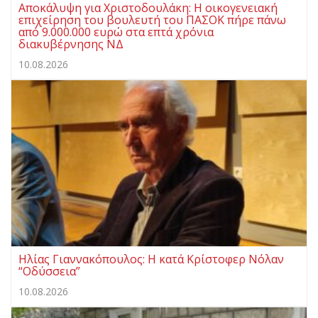
Αποκάλυψη για Χριστοδουλάκη: Η οικογενειακή
επιχείρηση του βουλευτή του ΠΑΣΟΚ πήρε πάνω
από 9.000.000 ευρώ στα επτά χρόνια
διακυβέρνησης ΝΔ
10.08.2026
Ηλίας Γιαννακόπουλος: Η κατά Κρίστοφερ Νόλαν
“Oδύσσεια”
10.08.2026