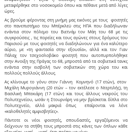
μεταφέρθηκε στο νοσοκομείο όπου και πέθανε μετά από λίγες
ώρες.
Ας βρούμε φέροντας στη μνήμη μας εικόνες με τους φοιτητές
στο πανεπιστήμιο του Μπέρκλεϋ στις ΗΠΑ που διαδήλωναν
ενάντια στον πόλεμο του Βιετνάμ τον Μάη του 68 με τις
συγκρούσεις , τις πορείες και τους αγώνες στους δρόμους του
Παρισιού με τους φοιτητές να διαδηλώνουν για ένα καλύτερο
αύριο, με «τη φαντασία στην εξουσία», αλλά και τον Γιαν
Πάλαχ τον τσεχοσλοβάκο φοιτητή που αυτοπυρπολήθηκε
στην Ανοιξη της Πράγας το 68, μπροστά από τα σοβιετικά τανκς
ενάντια στην εισβολή των σοβιετικών στη χώρα του και
πολλούς πολλούς άλλους.
Ας κλίνουμε το γόνυ στον Γιάννη Κομνηνό (17 ετών), στον
Μιχάλη Μυρογιάννη (20 ετών – τον εκτέλεσε ο Ντερτιλής), τη
Βασιλική Μπεκιάρη (17 ετών) και τους άλλους νεκρούς του
Πολυτεχνείου, ωσάν η Στουρνάρη να μην βρίσκεται δίπλα στο
Πολυτεχνείο, αλλά μακριά όπως επαίρονται να λένε
«καλοθελητές αμφισβητίες».
Πάντοτε οι νέοι φοιτητές, σπουδαστές, εργαζόμενοι να
δείχνουν τα στήθη τους μπροστά στις κάνες των όπλων κάθε
εξουσίας, γιατί … γιατί έτσι πρέπει να γίνει