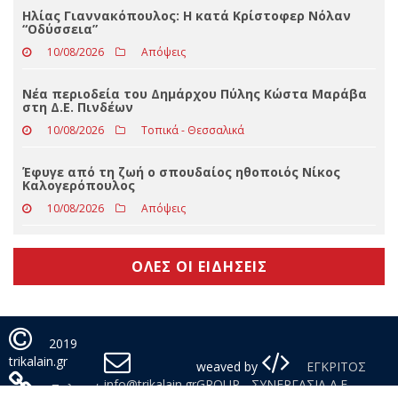
Νέα περιοδεία του Δημάρχου Πύλης Κώστα Μαράβα
στη Δ.Ε. Πινδέων
10/08/2026
Τοπικά - Θεσσαλικά
Έφυγε από τη ζωή ο σπουδαίος ηθοποιός Νίκος
Καλογερόπουλος
10/08/2026
Απόψεις
ΟΛΕΣ ΟΙ ΕΙΔΗΣΕΙΣ
2019
trikalain.gr
weaved by
ΕΓΚΡΙΤΟΣ
info@trikalain.gr
GROUP - ΣΥΝΕΡΓΑΣΙΑ Α.Ε.
Πολιτική
Απορρήτου
Με τη χρήση της σελίδας μας αποδέχεστε τη χρήση cookies.
Συμφωνώ