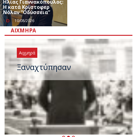
Ηλίας Γιαννακόπουλος:
Η κατά Κρίστοφερ
Νόλαν “Oδύσσεια”
10/08/2026
ΑΙΧΜΗΡΆ
Αιχμηρά
Ξαναχτύπησαν