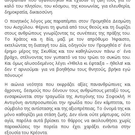
καλό του πλησίον, του κόσμου, της κοινωνίας, για ελευθερία,
δημοκρατία, δικαιοσύνη.
Ο ποιητικός λόγος μας παραπέμπει στον Προμηθέα Δεσμώτη
του Αισχύλου. Φέρνει τη φωτιά από τους θεούς και τη δωρίζει
στους ανθρώπους γνωρίζοντας τις συνέπειες της πράξης του.
Το Κράτος και η Βία, μαζί με τον απρόθυμο Ήφαιστο,
εκτελώντας τη διαταγή του Δία, οδηγούν τον Προμηθέα σ᾽ ένα
έρημο μέρος της Σκυθίας και τον καθηλώνουν πάνω σ᾽ ένα
βράχο, στέλνοντας τον γυπαετό να του τρώει το συκώτι του.
Και όμως αλυσοδεμένος λέγει «Ήθελα κι έφταιξα – ήθελα! και
δεν τ’ αρνιούμαι· για να βοηθήσω τους θνητούς, βρήκα εγώ
πόνους»!
Η αιώνια νεότητα που εκφράζει αξίες πανανθρώπινες και
άχρονες, δεσμούς που δένουν τους ανθρώπους μεταξύ τους,
ενσαρκώνεται στην τραγωδία της Αντιγόνης του Σοφοκλή. Η
Αντιγόνη αντιπροσωπεύει την ηρωίδα που δεν κάμπτεται, το
σύμβολο της αντίστασης και της αξιοπρέπειας. Το όνομά της και
μόνο καθορίζει μια στάση ζωής. Δεν είναι ούτε μάρτυρας, ούτε
αγία, παρόλα αυτά βρίσκει το θάρρος να ακολουθήσει χωρίς
παρεκκλίσεις την πορεία που έχει χαράξει ενάντια στην
εξουσία του Κρέοντα.