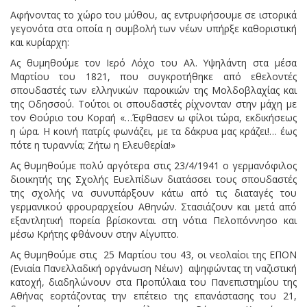
Αφήνοντας το χώρο του μύθου, ας εντρυφήσουμε σε ιστορικά
γεγονότα στα οποία η συμβολή των νέων υπήρξε καθοριστική
και κυρίαρχη:
Ας θυμηθούμε τον Ιερό Λόχο του Αλ. Υψηλάντη στα μέσα
Μαρτίου του 1821, που συγκροτήθηκε από εθελοντές
σπουδαστές των ελληνικών παροικιών της Μολδοβλαχίας και
της Οδησσού. Τούτοι οι σπουδαστές ρίχνονταν στην μάχη με
τον Θούριο του Κοραή «…Έφθασεν ω φίλοι τώρα, εκδικήσεως
η ώρα. Η κοινή πατρίς φωνάζει, με τα δάκρυα μας κράζει!… έως
πότε η τυραννία; Ζήτω η Ελευθερία!»
Ας θυμηθούμε πολύ αργότερα στις 23/4/1941 ο γερμανόφιλος
διοικητής της Σχολής Ευελπίδων διατάσσει τους σπουδαστές
της σχολής να συνυπάρξουν κάτω από τις διαταγές του
γερμανικού φρουραρχείου Αθηνών. Στασιάζουν και μετά από
εξαντλητική πορεία βρίσκονται στη νότια Πελοπόννησο και
μέσω Κρήτης φθάνουν στην Αίγυπτο.
Ας θυμηθούμε στις 25 Μαρτίου του 43, οι νεολαίοι της ΕΠΟΝ
(Ενιαία Πανελλαδική οργάνωση Νέων) αψηφώντας τη ναζιστική
κατοχή, διαδηλώνουν στα Προπύλαια του Πανεπιστημίου της
Αθήνας εορτάζοντας την επέτειο της επανάστασης του 21,