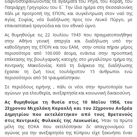
δαφνοστεφανώνοντας τα αγάλματα του Ρήγα, του Κοραή, του
Πατριάρχη Γρηγορίου του Ε΄. Την ίδια ημέρα στη Θεσσαλονίκη
πάλι με προτροπή της ΕΠΟΝ, και συγκέντρωση στον ναό της
Αγίας Σοφίας, νέα διαδήλωση προς τον Λευκό Πύργο, με
επαναστατικά τραγούδια και τον εθνικό ύμνο.
Ας θυμηθούμε τις 22 Ιουλίου 1943 που πραγματοποιήθηκε
στην Αθήνα γενική απεργία και διαδήλωση υπό την
καθοδήγηση της ΕΠΟΝ και του ΕΑΜ, στην οποία πήραν μέρος
περισσότερα από 100.000 άτομα, ενάντια στην προοπτική
επέκτασης της βουλγαρικής κατοχής στο μεγαλύτερο τμήμα της
Κεντρικής Μακεδονίας. Κατά τη διάρκεια της διαδήλωσης
έχασαν τη ζωή τους τουλάχιστον 15 άνθρωποι ενώ
περισσότεροι από 50 τραυματίστηκαν.
Σε περιόδους ειρήνης , πάλι οι νέοι στην πρωτοπορία των
αγώνων για ελευθερία, ανεξαρτησία και κοινωνική δικαιοσύνη.
Ας θυμηθούμε τη θυσία στις 10 Μαΐου 1956, του
23χρονου Μιχαλάκη Καραολή και του 22χρονου Ανδρέα
Δημητρίου που εκτελέστηκαν από τους Βρετανούς
στις Κεντρικές Φυλακές της Λευκωσίας.
Ήταν τα πρώτα
μέλη της ΕΟΚΑ που εκτελέστηκαν δι’ απαγχονισμού. Ο
αγώνας για την ανεξαρτησία της Κύπρου είχε ξεκινήσει έναν