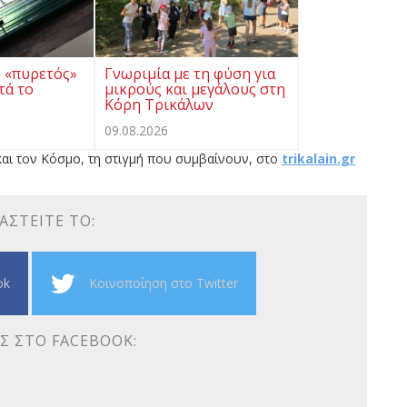
 «πυρετός»
Γνωριμία με τη φύση για
τά το
μικρούς και μεγάλους στη
Κόρη Τρικάλων
09.08.2026
αι τον Κόσμο, τη στιγμή που συμβαίνουν, στο
trikalain.gr
ΑΣΤΕΊΤΕ ΤΟ:
ok
Κοινοποίηση στο Twitter
Σ ΣΤΟ FACEBOOK: