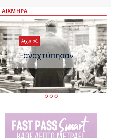
ΑΙΧΜΗΡΆ
Αιχμηρά
Μεταγραφικός
«πυρετός» στο
ΠΑΣΟΚ μετά το
καλοκαίρι