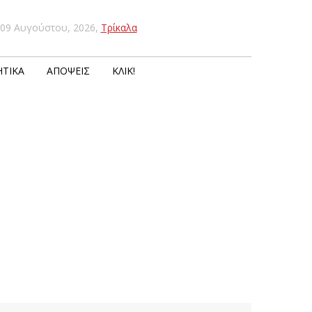
09 Αυγούστου, 2026
,
Τρίκαλα
ΤΙΚΆ
ΑΠΌΨΕΙΣ
ΚΛΙΚ!