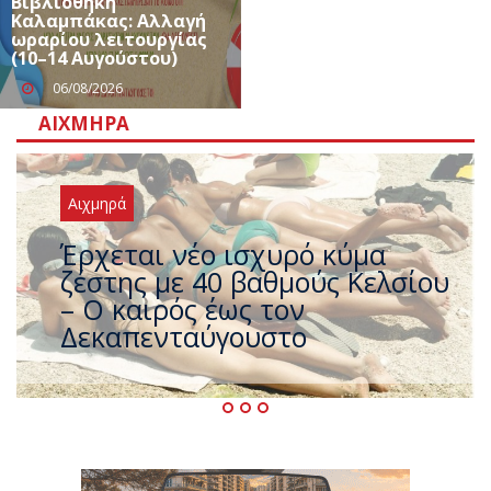
Βιβλιοθήκη
Καλαμπάκας: Αλλαγή
ωραρίου λειτουργίας
(10–14 Αυγούστου)
06/08/2026
ΑΙΧΜΗΡΆ
Αιχμηρά
Άφαντος ο Τσίπρας… την ώρα
που η χώρα καίγεται