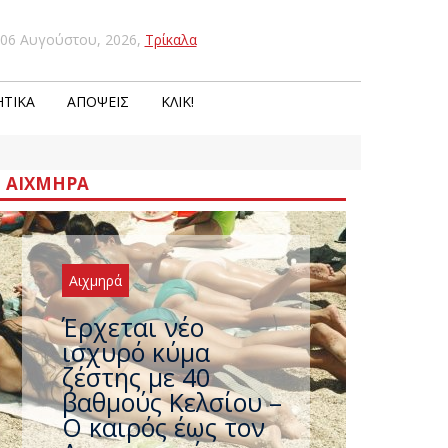
06 Αυγούστου, 2026
,
Τρίκαλα
ΤΙΚΆ
ΑΠΌΨΕΙΣ
ΚΛΙΚ!
ΑΙΧΜΗΡΆ
Αιχμηρά
Άφαντος ο
Τσίπρας… την ώρα
που η χώρα
καίγεται