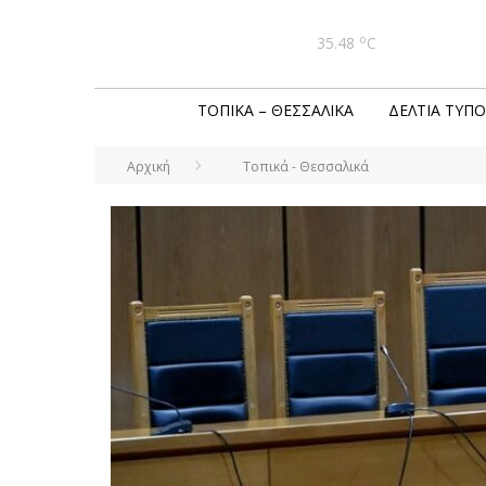
o
35.48
C
ΤΟΠΙΚΆ – ΘΕΣΣΑΛΙΚΆ
ΔΕΛΤΊΑ ΤΎΠΟ
Αρχική
Τοπικά - Θεσσαλικά