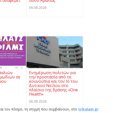
ι αναφέρει
οδού Αμαλίας
06.08.2026
παλιών
Ενημέρωση πολιτών για
μωδιών σε
την προστασία από τα
μου
κουνούπια και τον Ιό του
Δυτικού Νείλου στο
πλαίσιο της δράσης «One
Health»
06.08.2026
αι τον Κόσμο, τη στιγμή που συμβαίνουν, στο
trikalain.gr