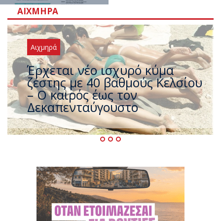
ΑΙΧΜΗΡΆ
Αιχμηρά
Άφαντος ο Τσίπρας… την ώρα
που η χώρα καίγεται