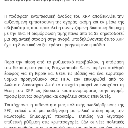
Η πρόσφατη εντυπωσιακή άνοδος του XRP αποδεικνύει την
αυξανόμενη εμπιστοσύνη της αγοράς, ακόμη και εν μέσω της
αβεβαιότητας που προκαλεί η συνεχιζόμενη δικαστική διαμάχη
με την SEC. Η διαμόρφωση τιμής πάνω από τα $3 σηματοδοτεί
μια σημαντική στροφή στην αγορά, υποδηλώνοντας ότι το XRP
έχει τη δυναμική να ξεπεράσει προηγούμενα εμπόδια.
Παρά την πίεση από το ρυθμιστικό περιβάλλον, η απόφαση
του δικαστηρίου για τις Programmatic Sales παρέχει σταθερό
έδαφος για τη Ripple και θέτει τις βάσεις για ένα ευρύτερο
νομικό προηγούμενο στις ΗΠΑ, εάν επικυρωθεί από το
Ανώτατο Δικαστήριο. Αυτό το στοιχείο μπορεί να ενισχύσει τη
θέση του XRP ως βασικού κρυπτονομίσματος στην αγορά,
προσφέροντας σαφήνεια και ασφάλεια στους επενδυτές.
Ταυτόχρονα, η πιθανότητα μιας πολιτικής αναδιάρθρωσης της
SEC, ειδικά υπό μια κυβέρνηση με φιλική στάση προς την
καινοτομία, δημιουργεί περαιτέρω ελπίδες για λιγότερο
επιθετική ρύθμιση στις κρυπτοαγορές. Εάν οι νέες πολιτικές
επικεντρωθούν στην καταπολέμηση της απάτης και όχι στον