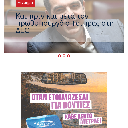
Αιχμηρά
Έρχεται νέο ισχυρό κύμα
ζέστης με 40 βαθμούς Κελσίου
– Ο καιρός έως τον
Δεκαπενταύγουστο