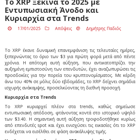
Το XRP Ξεκινά το 2025 με
Εντυπωσιακή Άνοδο και
Κυριαρχία στα Trends
17/01/2025
Απόψεις
Δημήτρης Παδιός
Το XRP έκανε δυναμική επανεμφάνιση τις τελευταίες ημέρες,
ξεπερνώντας το όριο των $3 για πρώτη φορά μετά από πέντε
χρόνια. Η απότομη αυτή αύξηση, που αντικατοπτρίζει την
αυξημένη εμπιστοσύνη των επενδυτών, έχει αναζωπυρώσει τις
προσδοκίες για την πορεία του κρυπτονομίσματος. Με κέρδη
άνω του 40% σε μόλις δύο εβδομάδες, το XRP δείχνει σημάδια
ισχυρής ανάκαμψης, προσελκύοντας τη διεθνή προσοχή.
Κυριαρχία στα Trends
Το XRP κυριαρχεί πλέον στα trends, καθώς σημείωσε
εντυπωσιακή απόδοση, φτάνοντας κοντά στο ιστορικό υψηλό
των $3.40. Η σημαντική αυτή αύξηση τροφοδοτήθηκε κυρίως
από επενδυτές spot και έχει ενισχύσει τις εικασίες ότι το XRP
ενδέχεται να εισέλθει σε φάση ανακάλυψης τιμής.