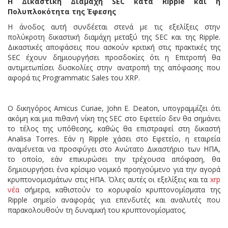
Η Δικαστική Διαμάχη SEC κατά Ripple και η
Πολυπλοκότητα της Έφεσης
Η άνοδος αυτή συνδέεται στενά με τις εξελίξεις στην
πολύκροτη δικαστική διαμάχη μεταξύ της SEC και της Ripple.
Δικαστικές αποφάσεις που ασκούν κριτική στις πρακτικές της
SEC έχουν δημιουργήσει προσδοκίες ότι η Επιτροπή θα
αντιμετωπίσει δυσκολίες στην ανατροπή της απόφασης που
αφορά τις Programmatic Sales του XRP.
Ο δικηγόρος Amicus Curiae, John E. Deaton, υπογραμμίζει ότι
ακόμη και μια πιθανή νίκη της SEC στο Εφετείο δεν θα σημάνει
το τέλος της υπόθεσης, καθώς θα επιστραφεί στη δικαστή
Analisa Torres. Εάν η Ripple χάσει στο Εφετείο, η εταιρεία
αναμένεται να προσφύγει στο Ανώτατο Δικαστήριο των ΗΠΑ,
το οποίο, εάν επικυρώσει την τρέχουσα απόφαση, θα
δημιουργήσει ένα κρίσιμο νομικό προηγούμενο για την αγορά
κρυπτονομισμάτων στις ΗΠΑ. Όλες αυτές οι εξελίξεις και τα
xrp
νέα
σήμερα, καθιστούν το κορυφαίο κρυπτονομίσματα της
Ripple σημείο αναφοράς για επενδυτές και αναλυτές που
παρακολουθούν τη δυναμική του κρυπτονομίσματος.