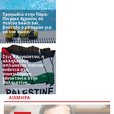
Τραγωδία στην Πάρο:
Πνίγηκε 4χρονος σε
πισίνα beach bar,
βούτηξε ο μπάρμαν για
να τον σώσει
08/08/2026
Στις 9 Αυγούστου, η
αλληλεγγύη
απλώνεται παντού
ενάντια στη
συνεχιζόμενη
γενοκτονία στην
Παλαιστίνη
08/08/2026
ΑΙΧΜΗΡΆ