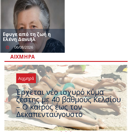
Εφυγε από τη ζωή η
Ελένη Δανιήλ
06/08/2026
ΑΙΧΜΗΡΆ
Αιχμηρά
Άφαντος ο Τσίπρας… την ώρα
που η χώρα καίγεται