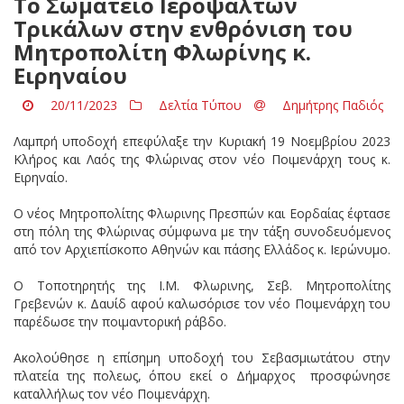
Το Σωματείο Ιεροψαλτών
Τρικάλων στην ενθρόνιση του
Μητροπολίτη Φλωρίνης κ.
Ειρηναίου
20/11/2023
Δελτία Τύπου
Δημήτρης Παδιός
Λαμπρή υποδοχή επεφύλαξε την Κυριακή 19 Νοεμβρίου 2023
Κλήρος και Λαός της Φλώρινας στον νέο Ποιμενάρχη τους κ.
Ειρηναίο.
Ο νέος Μητροπολίτης Φλωρινης Πρεσπών και Εορδαίας έφτασε
στη πόλη της Φλώρινας σύμφωνα με την τάξη συνοδευόμενος
από τον Αρχιεπίσκοπο Αθηνών και πάσης Ελλάδος κ. Ιερώνυμο.
Ο Τοποτηρητής της Ι.Μ. Φλωρινης, Σεβ. Μητροπολίτης
Γρεβενών κ. Δαυίδ αφού καλωσόρισε τον νέο Ποιμενάρχη του
παρέδωσε την ποιμαντορική ράβδο.
Ακολούθησε η επίσημη υποδοχή του Σεβασμιωτάτου στην
πλατεία της πολεως, όπου εκεί ο Δήμαρχος προσφώνησε
καταλλήλως τον νέο Ποιμενάρχη.