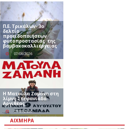
Π.Ε. Τρικάλων- 3ο
δελτίο
προειδοποιήσεων
φυτοπροστασίας της
βαμβακοκαλλιέργειας
07/08/2026
Η Ματούλα Ζαμάνη στη
λίμνη Στεφανιάδα
Αργιθέας
07/08/2026
ΑΙΧΜΗΡΆ