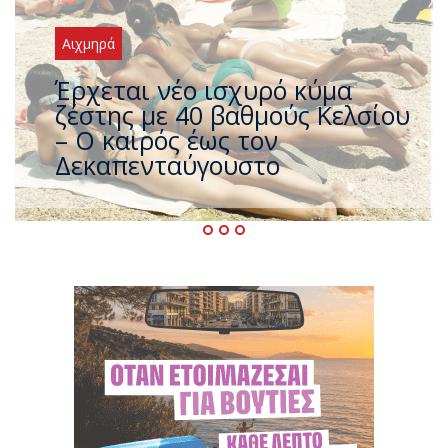
Αιχμηρά
Άφαντος ο Τσίπρας… την ώρα
που η χώρα καίγεται