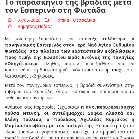
Το παρασκήνιο της βραδιάς μετά
τον Εσπερινό στη Φωτάδα
07/06/2026
Τοπικά - Θεσσαλικά
Δημήτρης Παδιός
Με ιδιαίτερη λαμπρότητα και κατάνυξη
τελέστηκε ο
πανηγυρικός Εσπερινός στον Ιερό Ναό Αγίου Ευθυμίου
Φωτάδας, στο πλαίσιο των εορταστικών εκδηλώσεων
προς τιμήν της Εφεστίου Ιεράς Εικόνας της Παναγίας
«Οδηγήτριας».
Πλήθος πιστών παραβρέθηκε, για να
προσκυνήσει τη θαυματουργή εικόνα και να συμμετάσχει στις
λατρευτικές εκδηλώσεις,
Μετά τον πανηγυρικό εσπερινό, η βραδιά συνεχίστηκε στην
ταβέρνα του Ζαρούλα, όπου κάτοικοι και επίσημοι για το
καθιερωμένο αντάμωμα.
Ανάμεσα στις παρουσίες ξεχώρισαν
η αντιπεριφερειάρχης
Χρύσα Ντιντή, οι αντιδήμαρχοι Σοφία Αλεστά και
Ελένη Πούλιου, ο πρόεδρος Αχιλλέας Κυριάκος η
Μαρίνα Ιακωβάκη με τον σύζυγό της.
Σε ιδιαίτερα ζεστό
κλίμα τίμησαν το γορνόπουλο, που είχε την τιμητική του στο
τραπέζι της βραδιάς, με τα πειράγματα και τις ευχές να δίνουν