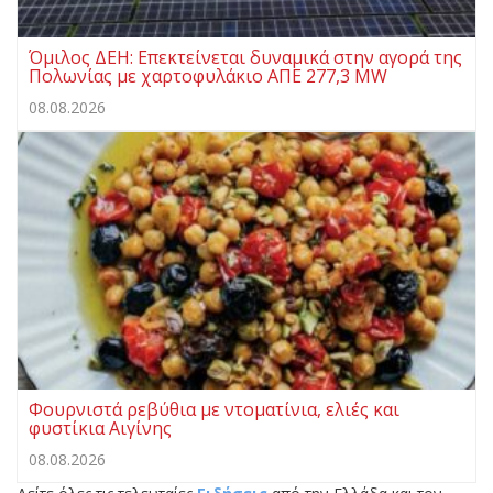
Όμιλος ΔΕΗ: Επεκτείνεται δυναμικά στην αγορά της
Πολωνίας με χαρτοφυλάκιο ΑΠΕ 277,3 MW
08.08.2026
Φουρνιστά ρεβύθια με ντοματίνια, ελιές και
φυστίκια Αιγίνης
08.08.2026