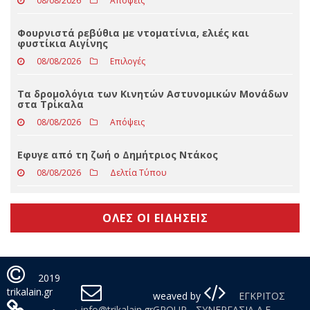
08/08/2026
Αιχμηρά
Όμιλος ΔΕΗ: Επεκτείνεται δυναμικά στην αγορά της
Πολωνίας με χαρτοφυλάκιο ΑΠΕ 277,3 MW
08/08/2026
Απόψεις
Φουρνιστά ρεβύθια με ντοματίνια, ελιές και
φυστίκια Αιγίνης
08/08/2026
Επιλογές
Τα δρομολόγια των Κινητών Αστυνομικών Μονάδων
στα Τρίκαλα
08/08/2026
Απόψεις
Eφυγε από τη ζωή ο Δημήτριος Ντάκος
08/08/2026
Δελτία Τύπου
ΟΛΕΣ ΟΙ ΕΙΔΗΣΕΙΣ