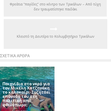
Φρεάτια “παγίδες” στο κέντρο των Τρικάλων – Από τύχη
δεν τραυματίστηκε παιδάκι
Κλειστό τη Δευτέρα το Κολυμβητήριο Τρικάλων
ΣΧΕΤΙΚΆ ΆΡΘΡΑ
Παιχνίδια στο νερό για
τον Μικέλη Χατζηγάκη
το καλοκαίρι-Συζητάει
επάνοδο του στη
πολιτική από
φθινόπωρο;