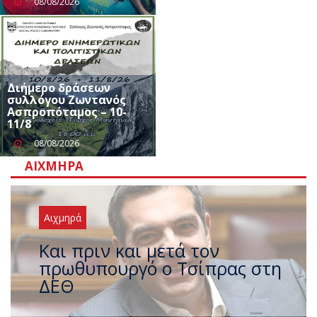
08/08/2026
Διήμερο δράσεων
συλλόγου Ζωντανός
Ασπροπόταμος – 10-
11/8
08/08/2026
ΑΙΧΜΗΡΆ
Αιχμηρά
Έρχεται νέο ισχυρό κύμα
ζέστης με 40 βαθμούς Κελσίου
– Ο καιρός έως τον
Δεκαπενταύγουστο