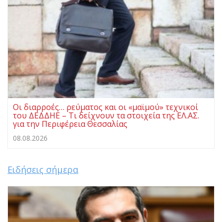
Οι διαρροές… ρεύματος και οι «μαϊμού» τεχνικοί
του ΔΕΔΔΗΕ – Τι δείχνουν τα στοιχεία της ΕΛ.ΑΣ.
για την Περιφέρεια Θεσσαλίας
08.08.2026
Ειδήσεις σήμερα