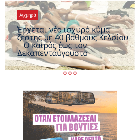
Αιχμηρά
Άφαντος ο Τσίπρας… την ώρα
που η χώρα καίγεται