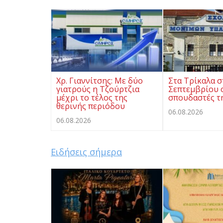
Χρ. Γιαννίτσης: Με δύο
Στα Τρίκαλα σ
γιατρούς η Τζούρτζια
Σεπτεμβρίου ο
μέχρι το τέλος της
σπουδαστές τ
θερινής περιόδου
06.08.2026
06.08.2026
Ειδήσεις σήμερα