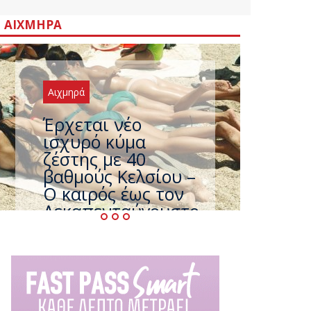
ΑΙΧΜΗΡΆ
Αιχμηρά
Άφαντος ο
Τσίπρας… την ώρα
που η χώρα
καίγεται