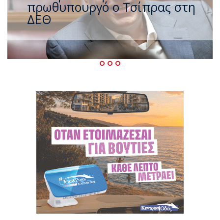
ζέστης με 40 βαθμούς Κελσίου
– Ο καιρός έως τον
Δεκαπενταύγουστο