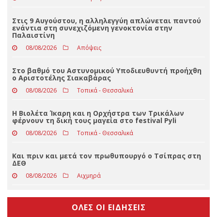
Τραγωδία στην Πάρο: Πνίγηκε 4χρονος σε πισίνα
beach bar, βούτηξε ο μπάρμαν για να τον σώσει
08/08/2026
Απόψεις
Στις 9 Αυγούστου, η αλληλεγγύη απλώνεται παντού
ενάντια στη συνεχιζόμενη γενοκτονία στην
Παλαιστίνη
08/08/2026
Απόψεις
Στο βαθμό του Αστυνομικού Υποδιευθυντή προήχθη
ο Αριστοτέλης Σιακαβάρας
08/08/2026
Τοπικά - Θεσσαλικά
Η Βιολέτα Ίκαρη και η Ορχήστρα των Τρικάλων
φέρνουν τη δική τους μαγεία στο festival Pyli
08/08/2026
Τοπικά - Θεσσαλικά
Και πριν και μετά τον πρωθυπουργό ο Τσίπρας στη
ΔΕΘ