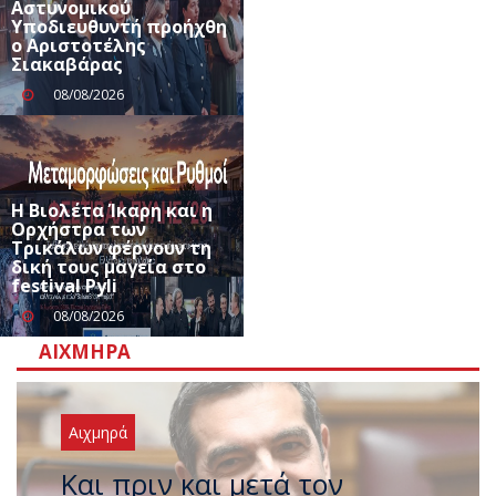
Αστυνομικού
Υποδιευθυντή προήχθη
ο Αριστοτέλης
Σιακαβάρας
08/08/2026
Η Βιολέτα Ίκαρη και η
Ορχήστρα των
Τρικάλων φέρνουν τη
δική τους μαγεία στο
festival Pyli
08/08/2026
ΑΙΧΜΗΡΆ
Αιχμηρά
Έρχεται νέο ισχυρό κύμα